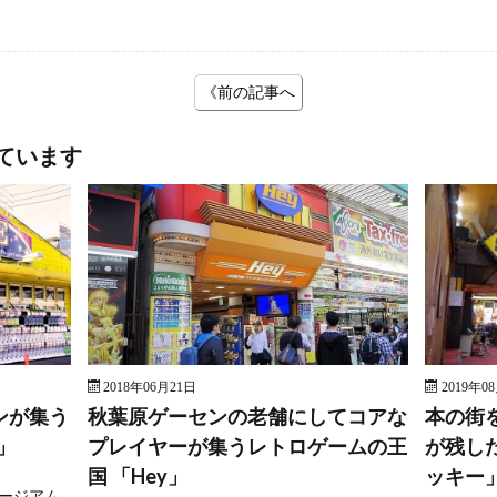
《前の記事へ
ています
2018年06月21日
2019年0
ンが集う
秋葉原ゲーセンの老舗にしてコアな
本の街
」
プレイヤーが集うレトロゲームの王
が残し
国 「Hey」
ッキー
ージアム