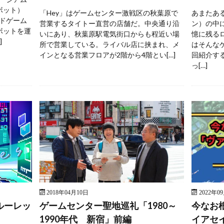
ボット）
「Hey」はゲームセンター激戦区の秋葉原で
あまたあ
ドゲーム
営業するタイトー直営の店舗だ。中央通り沿
ン）の中
ボットを運
いにあり、秋葉原駅電気街口からも程近い場
憶に残る
]
所で営業している。ライバル店に挟まれ、メ
はそんな
インとなる営業フロアが2階から4階とい[…]
回紹介す
っ[…]
2018年04月10日
2022年0
ルーレッ
ゲームセンター聖地巡礼「1980～
今なお
1990年代 新宿」前編
イアセ