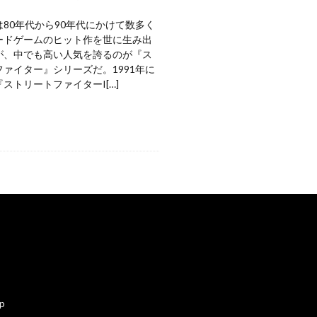
80年代から90年代にかけて数多く
ードゲームのヒット作を世に生み出
が、中でも高い人気を誇るのが『ス
ァイター』シリーズだ。1991年に
ストリートファイターI[…]
ap