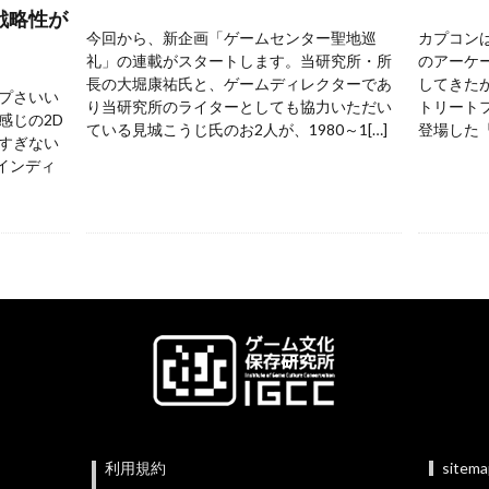
戦略性が
今回から、新企画「ゲームセンター聖地巡
カプコンは
礼」の連載がスタートします。当研究所・所
のアーケ
長の大堀康祐氏と、ゲームディレクターであ
してきた
プさいい
り当研究所のライターとしても協力いただい
トリートフ
感じの2D
ている見城こうじ氏のお2人が、1980～1[…]
登場した『
すぎない
 インディ
利用規約
sitem