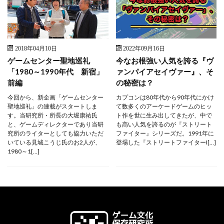
2018年04月10日
2022年09月16日
ゲームセンター聖地巡礼
今なお根強い人気を誇る『ヴ
「1980～1990年代 新宿」
ァンパイアセイヴァー』、そ
前編
の秘密は？
今回から、新企画「ゲームセンター
カプコンは80年代から90年代にかけ
聖地巡礼」の連載がスタートしま
て数多くのアーケードゲームのヒッ
す。当研究所・所長の大堀康祐氏
ト作を世に生み出してきたが、中で
と、ゲームディレクターであり当研
も高い人気を誇るのが『ストリート
究所のライターとしても協力いただ
ファイター』シリーズだ。1991年に
いている見城こうじ氏のお2人が、
登場した『ストリートファイターI[…]
1980～1[…]