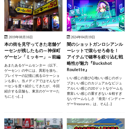
2019年08月16日
2024年04月19日
本の街を見守ってきた老舗ゲ
闇のショットガンロシアンル
ーセンが残したもの～神保町
ーレットで滾らせろ命を！
ゲーセン「ミッキー」～前編
アイテムで確率を絞り込む戦
略性が魅力『Buckshot
あまたあるゲームセンター（以下、
Roulette』
ゲーセン）の中には、異彩を放ち、
プレイヤーの記憶に残るロケーショ
いい感じの遊び心地いい感じのポッ
ンも多い。当メディアではそんなゲ
プさいい感じのカジュアルなビジュ
ーセンを度々紹介してきたが、今回
アルいい感じの2Dドットなゲームも
紹介する店舗も、東京のゲーマーた
豊富いい感じの重すぎない＆軽すぎ
ちにとっ[…]
ないゲームらしさ 「発見! インディー
ゲーTreasures」は、そん[…]