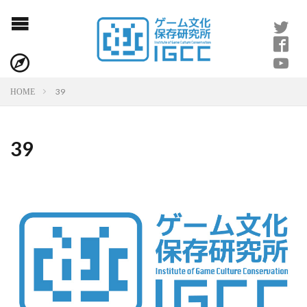
39
HOME
39