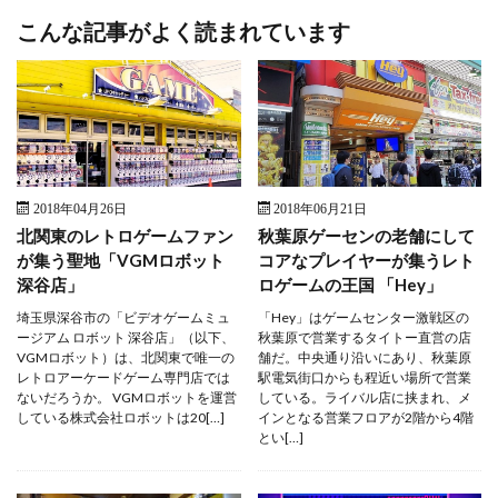
こんな記事がよく読まれています
2018年04月26日
2018年06月21日
北関東のレトロゲームファン
秋葉原ゲーセンの老舗にして
が集う聖地「VGMロボット
コアなプレイヤーが集うレト
深谷店」
ロゲームの王国 「Hey」
埼玉県深谷市の「ビデオゲームミュ
「Hey」はゲームセンター激戦区の
ージアム ロボット 深谷店」（以下、
秋葉原で営業するタイトー直営の店
VGMロボット）は、北関東で唯一の
舗だ。中央通り沿いにあり、秋葉原
レトロアーケードゲーム専門店では
駅電気街口からも程近い場所で営業
ないだろうか。 VGMロボットを運営
している。ライバル店に挟まれ、メ
している株式会社ロボットは20[…]
インとなる営業フロアが2階から4階
とい[…]