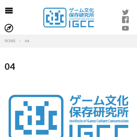
04
HOME
04