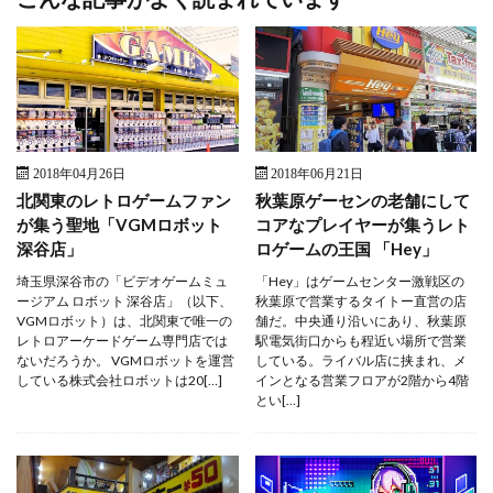
2018年04月26日
2018年06月21日
北関東のレトロゲームファン
秋葉原ゲーセンの老舗にして
が集う聖地「VGMロボット
コアなプレイヤーが集うレト
深谷店」
ロゲームの王国 「Hey」
埼玉県深谷市の「ビデオゲームミュ
「Hey」はゲームセンター激戦区の
ージアム ロボット 深谷店」（以下、
秋葉原で営業するタイトー直営の店
VGMロボット）は、北関東で唯一の
舗だ。中央通り沿いにあり、秋葉原
レトロアーケードゲーム専門店では
駅電気街口からも程近い場所で営業
ないだろうか。 VGMロボットを運営
している。ライバル店に挟まれ、メ
している株式会社ロボットは20[…]
インとなる営業フロアが2階から4階
とい[…]