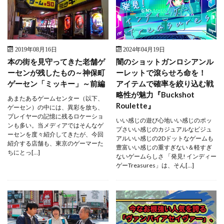
2019年08月16日
2024年04月19日
本の街を見守ってきた老舗ゲ
闇のショットガンロシアンル
ーセンが残したもの～神保町
ーレットで滾らせろ命を！
ゲーセン「ミッキー」～前編
アイテムで確率を絞り込む戦
略性が魅力『Buckshot
あまたあるゲームセンター（以下、
Roulette』
ゲーセン）の中には、異彩を放ち、
プレイヤーの記憶に残るロケーショ
いい感じの遊び心地いい感じのポッ
ンも多い。当メディアではそんなゲ
プさいい感じのカジュアルなビジュ
ーセンを度々紹介してきたが、今回
アルいい感じの2Dドットなゲームも
紹介する店舗も、東京のゲーマーた
豊富いい感じの重すぎない＆軽すぎ
ちにとっ[…]
ないゲームらしさ 「発見! インディー
ゲーTreasures」は、そん[…]