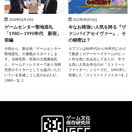
2018年04月10日
2022年09月16日
ゲームセンター聖地巡礼
今なお根強い人気を誇る『ヴ
「1980～1990年代 新宿」
ァンパイアセイヴァー』、そ
前編
の秘密は？
今回から、新企画「ゲームセンター
カプコンは80年代から90年代にかけ
聖地巡礼」の連載がスタートしま
て数多くのアーケードゲームのヒッ
す。当研究所・所長の大堀康祐氏
ト作を世に生み出してきたが、中で
と、ゲームディレクターであり当研
も高い人気を誇るのが『ストリート
究所のライターとしても協力いただ
ファイター』シリーズだ。1991年に
いている見城こうじ氏のお2人が、
登場した『ストリートファイターI[…]
1980～1[…]