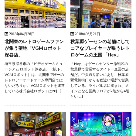
2018年04月26日
2018年06月21日
北関東のレトロゲームファン
秋葉原ゲーセンの老舗にして
が集う聖地「VGMロボット
コアなプレイヤーが集うレト
深谷店」
ロゲームの王国 「Hey」
埼玉県深谷市の「ビデオゲームミュ
「Hey」はゲームセンター激戦区の
ージアム ロボット 深谷店」（以下、
秋葉原で営業するタイトー直営の店
VGMロボット）は、北関東で唯一の
舗だ。中央通り沿いにあり、秋葉原
レトロアーケードゲーム専門店では
駅電気街口からも程近い場所で営業
ないだろうか。 VGMロボットを運営
している。ライバル店に挟まれ、メ
している株式会社ロボットは20[…]
インとなる営業フロアが2階から4階
とい[…]