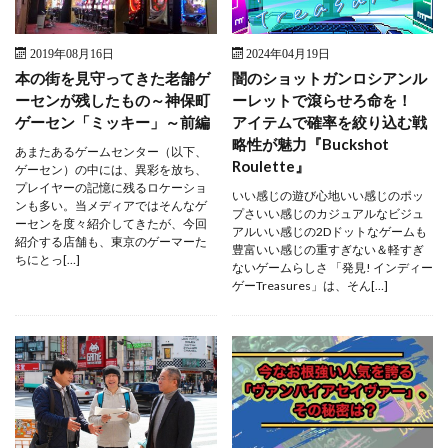
2019年08月16日
2024年04月19日
本の街を見守ってきた老舗ゲ
闇のショットガンロシアンル
ーセンが残したもの～神保町
ーレットで滾らせろ命を！
ゲーセン「ミッキー」～前編
アイテムで確率を絞り込む戦
略性が魅力『Buckshot
あまたあるゲームセンター（以下、
Roulette』
ゲーセン）の中には、異彩を放ち、
プレイヤーの記憶に残るロケーショ
いい感じの遊び心地いい感じのポッ
ンも多い。当メディアではそんなゲ
プさいい感じのカジュアルなビジュ
ーセンを度々紹介してきたが、今回
アルいい感じの2Dドットなゲームも
紹介する店舗も、東京のゲーマーた
豊富いい感じの重すぎない＆軽すぎ
ちにとっ[…]
ないゲームらしさ 「発見! インディー
ゲーTreasures」は、そん[…]