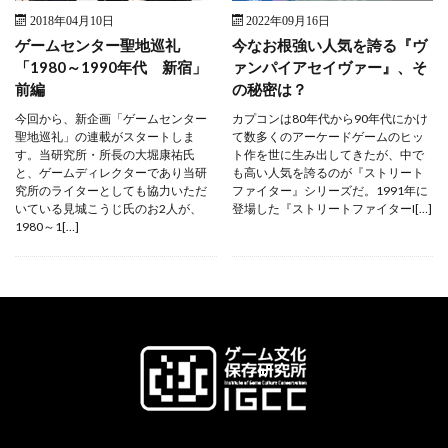
2018年04月10日
2022年09月16日
ゲームセンター聖地巡礼
今なお根強い人気を誇る『ヴ
「1980～1990年代 新宿」
ァンパイアセイヴァー』、そ
前編
の秘密は？
今回から、新企画「ゲームセンター
カプコンは80年代から90年代にかけ
聖地巡礼」の連載がスタートしま
て数多くのアーケードゲームのヒッ
す。当研究所・所長の大堀康祐氏
ト作を世に生み出してきたが、中で
と、ゲームディレクターであり当研
も高い人気を誇るのが『ストリート
究所のライターとしても協力いただ
ファイター』シリーズだ。1991年に
いている見城こうじ氏のお2人が、
登場した『ストリートファイターI[…]
1980～1[…]