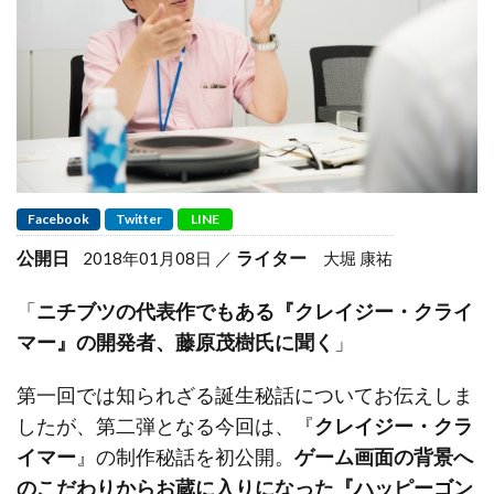
Facebook
Twitter
LINE
公開日
ライター
2018年01月08日
大堀 康祐
「
ニチブツの代表作でもある『クレイジー・クライ
マー』の開発者、藤原茂樹氏に聞く
」
第一回では知られざる誕生秘話についてお伝えしま
したが、第二弾となる今回は、『
クレイジー・クラ
イマー
』の制作秘話を初公開。
ゲーム画面の背景へ
のこだわりからお蔵に入りになった『ハッピーゴン