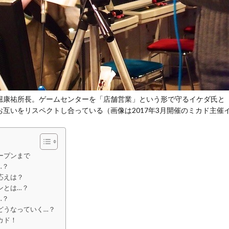
堀康祐所長。ゲームセンターを「店舗営業」という形で守るイケダ氏と
互いをリスペクトし合っている（画像は2017年3月開催のミカド主催
ープンまで
…？
応えは？
ンとは…？
…？
どうなっていく…？
カド！