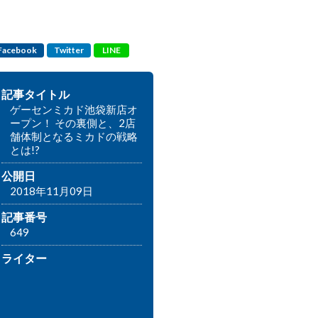
Facebook
Twitter
LINE
記事タイトル
ゲーセンミカド池袋新店オ
ープン！ その裏側と、2店
舗体制となるミカドの戦略
とは!?
公開日
2018年11月09日
記事番号
649
ライター