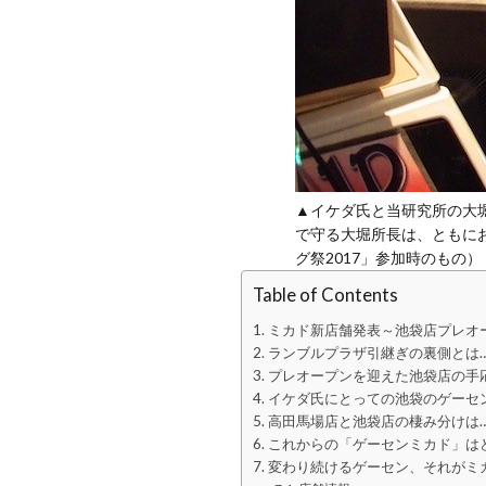
▲イケダ氏と当研究所の大
で守る大堀所長は、ともにお
グ祭2017」参加時のもの）
Table of Contents
ミカド新店舗発表～池袋店プレオ
ランブルプラザ引継ぎの裏側とは
プレオープンを迎えた池袋店の手
イケダ氏にとっての池袋のゲーセ
高田馬場店と池袋店の棲み分けは
これからの「ゲーセンミカド」は
変わり続けるゲーセン、それがミ