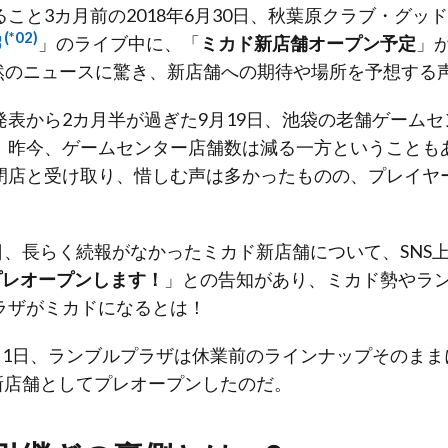
こと3カ月前の2018年6月30日、秋葉原クラブ・グッ
(*02)
」のライブ中に、「
ミカド新店舗オープン予定
」
然のニュースに驚き、新店舗への期待や場所を予想する
表から2カ月半が過ぎた9月19日、池袋の老舗ゲームセ
。昨今、ゲームセンター店舗数は減る一方ということも
閉店と受け取り、惜しむ声は多かったものの、プレイヤ
9日、長らく続報がなかったミカド新店舗について、SNS
プレオープンします！
」との告知があり、ミカド勢やラ
ラザがミカドになるとは！
月1日、ランブルプラザは休業前のラインナップそのまま
新店舗としてプレオープンしたのだ。