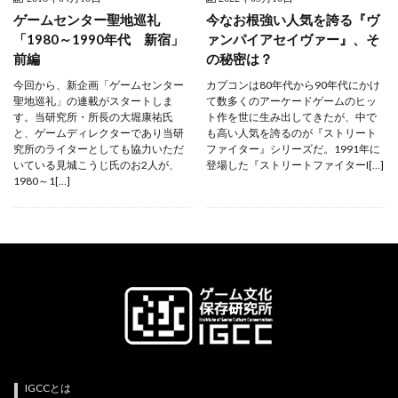
ゲームセンター聖地巡礼
今なお根強い人気を誇る『ヴ
「1980～1990年代 新宿」
ァンパイアセイヴァー』、そ
前編
の秘密は？
今回から、新企画「ゲームセンター
カプコンは80年代から90年代にかけ
聖地巡礼」の連載がスタートしま
て数多くのアーケードゲームのヒッ
す。当研究所・所長の大堀康祐氏
ト作を世に生み出してきたが、中で
と、ゲームディレクターであり当研
も高い人気を誇るのが『ストリート
究所のライターとしても協力いただ
ファイター』シリーズだ。1991年に
いている見城こうじ氏のお2人が、
登場した『ストリートファイターI[…]
1980～1[…]
IGCCとは