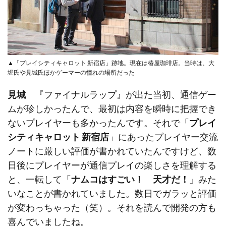
▲「プレイシティキャロット 新宿店」跡地。現在は椿屋珈琲店。当時は、大
堀氏や見城氏ほかゲーマーの憧れの場所だった
見城
『ファイナルラップ』が出た当初、通信ゲー
ムが珍しかったんで、最初は内容を瞬時に把握でき
ないプレイヤーも多かったんです。それで「
プレイ
シティキャロット 新宿店
」にあったプレイヤー交流
ノートに厳しい評価が書かれていたんですけど、数
日後にプレイヤーが通信プレイの楽しさを理解する
と、一転して「
ナムコはすごい！ 天才だ！
」みた
いなことが書かれていました。数日でガラッと評価
が変わっちゃった（笑）。それを読んで開発の方も
喜んでいましたね。