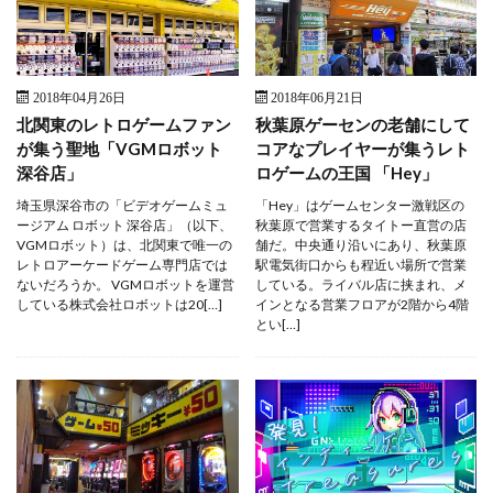
2018年04月26日
2018年06月21日
北関東のレトロゲームファン
秋葉原ゲーセンの老舗にして
が集う聖地「VGMロボット
コアなプレイヤーが集うレト
深谷店」
ロゲームの王国 「Hey」
埼玉県深谷市の「ビデオゲームミュ
「Hey」はゲームセンター激戦区の
ージアム ロボット 深谷店」（以下、
秋葉原で営業するタイトー直営の店
VGMロボット）は、北関東で唯一の
舗だ。中央通り沿いにあり、秋葉原
レトロアーケードゲーム専門店では
駅電気街口からも程近い場所で営業
ないだろうか。 VGMロボットを運営
している。ライバル店に挟まれ、メ
している株式会社ロボットは20[…]
インとなる営業フロアが2階から4階
とい[…]