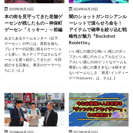
2019年08月16日
2024年04月19日
本の街を見守ってきた老舗ゲ
闇のショットガンロシアンル
ーセンが残したもの～神保町
ーレットで滾らせろ命を！
ゲーセン「ミッキー」～前編
アイテムで確率を絞り込む戦
略性が魅力『Buckshot
あまたあるゲームセンター（以下、
Roulette』
ゲーセン）の中には、異彩を放ち、
プレイヤーの記憶に残るロケーショ
いい感じの遊び心地いい感じのポッ
ンも多い。当メディアではそんなゲ
プさいい感じのカジュアルなビジュ
ーセンを度々紹介してきたが、今回
アルいい感じの2Dドットなゲームも
紹介する店舗も、東京のゲーマーた
豊富いい感じの重すぎない＆軽すぎ
ちにとっ[…]
ないゲームらしさ 「発見! インディー
ゲーTreasures」は、そん[…]
2018年04月10日
2022年09月16日