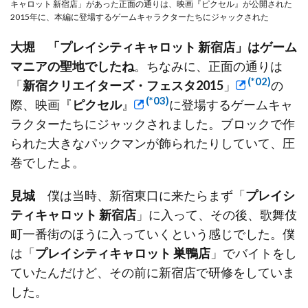
キャロット 新宿店」があった正面の通りは、映画『ピクセル』が公開された
2015年に、本編に登場するゲームキャラクターたちにジャックされた
大堀
「プレイシティキャロット 新宿店」はゲーム
マニアの聖地でしたね
。ちなみに、正面の通りは
(*02)
「
新宿クリエイターズ・フェスタ2015
」
の
(*03)
際、映画『
ピクセル
』
に登場するゲームキャ
ラクターたちにジャックされました。ブロックで作
られた大きなパックマンが飾られたりしていて、圧
巻でしたよ。
見城
僕は当時、新宿東口に来たらまず「
プレイシ
ティキャロット 新宿店
」に入って、その後、歌舞伎
町一番街のほうに入っていくという感じでした。僕
は「
プレイシティキャロット 巣鴨店
」でバイトをし
ていたんだけど、その前に新宿店で研修をしていま
した。