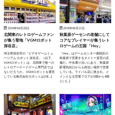
2018年04月26日
2018年06月21日
北関東のレトロゲームファン
秋葉原ゲーセンの老舗にして
が集う聖地「VGMロボット
コアなプレイヤーが集うレト
深谷店」
ロゲームの王国 「Hey」
埼玉県深谷市の「ビデオゲームミュ
「Hey」はゲームセンター激戦区の
ージアム ロボット 深谷店」（以下、
秋葉原で営業するタイトー直営の店
VGMロボット）は、北関東で唯一の
舗だ。中央通り沿いにあり、秋葉原
レトロアーケードゲーム専門店では
駅電気街口からも程近い場所で営業
ないだろうか。 VGMロボットを運営
している。ライバル店に挟まれ、メ
している株式会社ロボットは20[…]
インとなる営業フロアが2階から4階
とい[…]