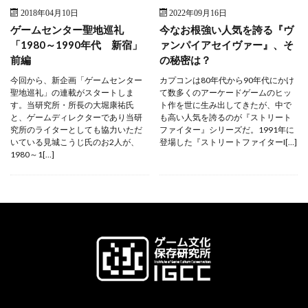
2018年04月10日
2022年09月16日
ゲームセンター聖地巡礼
今なお根強い人気を誇る『ヴ
「1980～1990年代 新宿」
ァンパイアセイヴァー』、そ
前編
の秘密は？
今回から、新企画「ゲームセンター
カプコンは80年代から90年代にかけ
聖地巡礼」の連載がスタートしま
て数多くのアーケードゲームのヒッ
す。当研究所・所長の大堀康祐氏
ト作を世に生み出してきたが、中で
と、ゲームディレクターであり当研
も高い人気を誇るのが『ストリート
究所のライターとしても協力いただ
ファイター』シリーズだ。1991年に
いている見城こうじ氏のお2人が、
登場した『ストリートファイターI[…]
1980～1[…]