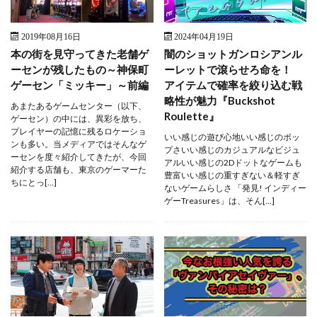
2019年08月16日
2024年04月19日
本の街を見守ってきた老舗ゲ
闇のショットガンロシアンル
ーセンが残したもの～神保町
ーレットで滾らせろ命を！
ゲーセン「ミッキー」～前編
アイテムで確率を絞り込む戦
略性が魅力『Buckshot
あまたあるゲームセンター（以下、
Roulette』
ゲーセン）の中には、異彩を放ち、
プレイヤーの記憶に残るロケーショ
いい感じの遊び心地いい感じのポッ
ンも多い。当メディアではそんなゲ
プさいい感じのカジュアルなビジュ
ーセンを度々紹介してきたが、今回
アルいい感じの2Dドットなゲームも
紹介する店舗も、東京のゲーマーた
豊富いい感じの重すぎない＆軽すぎ
ちにとっ[…]
ないゲームらしさ 「発見! インディー
ゲーTreasures」は、そん[…]