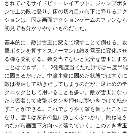
されているサイドビューレイアウト。ジャンプボタ
ンで上の段に登り、床の切れ目から下に降りるアク
ションは、固定画面アクションゲームのファンなら
初見でも分かりやすいものだった。
基本的に、敵は雪玉に変えて壊すことで倒せる。攻
撃ボタンを押すとスノーマンは敵を雪玉に変化させ
る弾を発射する。数発当てないと完全な雪玉にする
ことはできず、1、2発程度当てただけでは中度半端
に固まるだけだ。中途半端に固めた状態ではすぐに
敵は復活して動きだしてしまうのだが、足止めのテ
クニックとして用いることも多い。敵が雪玉になっ
たら密着して攻撃ボタンを押せば勢いをつけて転が
すことができる。これでようやく敵を倒したことに
なり、雪玉は左右の壁に激しくぶつかり、跳ね返さ
れながら画面下方向へと落ちていく。このとき雪玉