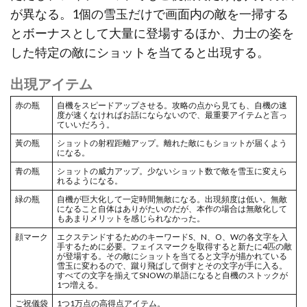
が異なる。1個の雪玉だけで画面内の敵を一掃する
とボーナスとして大量に登場するほか、力士の姿を
した特定の敵にショットを当てると出現する。
出現アイテム
赤の瓶
自機をスピードアップさせる。攻略の点から見ても、自機の速
度が速くなければお話にならないので、最重要アイテムと言っ
ていいだろう。
黃の瓶
ショットの射程距離アップ。離れた敵にもショットが届くよう
になる。
青の瓶
ショットの威力アップ。少ないショット数で敵を雪玉に変えら
れるようになる。
緑の瓶
自機が巨大化して一定時間無敵になる。出現頻度は低い。無敵
になること自体はありがたいのだが、本作の場合は無敵化して
もあまりメリットを感じられなかった。
顔マーク
エクステンドするためのキーワードS、N、O、Wの各文字を入
手するために必要。フェイスマークを取得すると新たに4匹の敵
が登場する。その敵にショットを当てると文字が描かれている
雪玉に変わるので、蹴り飛ばして倒すとその文字が手に入る。
すべての文字を揃えてSNOWの単語になると自機のストックが
1つ増える。
ご祝儀袋
1つ1万点の高得点アイテム。