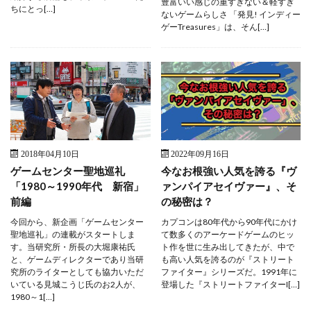
豊富いい感じの重すぎない＆軽すぎ
ちにとっ[…]
ないゲームらしさ 「発見! インディー
ゲーTreasures」は、そん[…]
2018年04月10日
2022年09月16日
ゲームセンター聖地巡礼
今なお根強い人気を誇る『ヴ
「1980～1990年代 新宿」
ァンパイアセイヴァー』、そ
前編
の秘密は？
今回から、新企画「ゲームセンター
カプコンは80年代から90年代にかけ
聖地巡礼」の連載がスタートしま
て数多くのアーケードゲームのヒッ
す。当研究所・所長の大堀康祐氏
ト作を世に生み出してきたが、中で
と、ゲームディレクターであり当研
も高い人気を誇るのが『ストリート
究所のライターとしても協力いただ
ファイター』シリーズだ。1991年に
いている見城こうじ氏のお2人が、
登場した『ストリートファイターI[…]
1980～1[…]