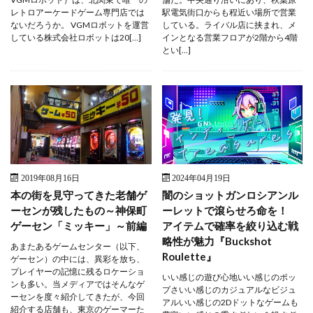
レトロアーケードゲーム専門店では
駅電気街口からも程近い場所で営業
ないだろうか。 VGMロボットを運営
している。ライバル店に挟まれ、メ
している株式会社ロボットは20[…]
インとなる営業フロアが2階から4階
とい[…]
2019年08月16日
2024年04月19日
本の街を見守ってきた老舗ゲ
闇のショットガンロシアンル
ーセンが残したもの～神保町
ーレットで滾らせろ命を！
ゲーセン「ミッキー」～前編
アイテムで確率を絞り込む戦
略性が魅力『Buckshot
あまたあるゲームセンター（以下、
Roulette』
ゲーセン）の中には、異彩を放ち、
プレイヤーの記憶に残るロケーショ
いい感じの遊び心地いい感じのポッ
ンも多い。当メディアではそんなゲ
プさいい感じのカジュアルなビジュ
ーセンを度々紹介してきたが、今回
アルいい感じの2Dドットなゲームも
紹介する店舗も、東京のゲーマーた