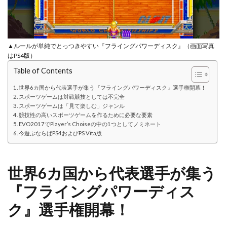
▲ルールが単純でとっつきやすい『フライングパワーディスク』（画面写真
はPS4版）
Table of Contents
世界6カ国から代表選手が集う『フライングパワーディスク』選手権開幕！
スポーツゲームは対戦競技としては不完全
スポーツゲームは「見て楽しむ」ジャンル
競技性の高いスポーツゲームを作るために必要な要素
EVO2017でPlayer’s Choiseの中の1つとしてノミネート
今遊ぶならばPS4およびPS Vita版
世界6カ国から代表選手が集う
『フライングパワーディス
ク』選手権開幕！