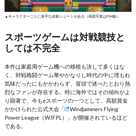
▲キャラクターごとに派手な必殺シュートがある（画面写真はPS4版）
スポーツゲームは対戦競技と
しては不完全
本作は家庭用ゲーム機への移植も決して多くはな
く、対戦格闘ゲーム華やかなりし時代の中に埋もれ
気味だったにもかかわらず、冒頭で述べたとおり熱
烈なファンが存在する。特に海外ではその傾向がよ
り顕著で、今もeスポーツの一つとして、高額賞金
がかけられた公式大会「
Windjammers Flying
Power League（WJFPL）
」が開催されているほど
である。