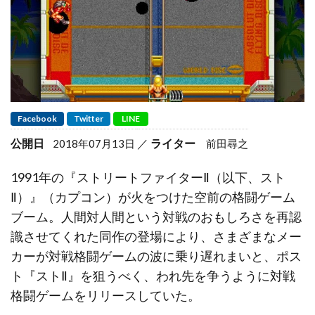
Facebook
Twitter
LINE
公開日
ライター
2018年07月13日
前田尋之
1991年の『ストリートファイターⅡ（以下、スト
Ⅱ）』（カプコン）が火をつけた空前の格闘ゲーム
ブーム。人間対人間という対戦のおもしろさを再認
識させてくれた同作の登場により、さまざまなメー
カーが対戦格闘ゲームの波に乗り遅れまいと、ポス
ト『ストⅡ』を狙うべく、われ先を争うように対戦
格闘ゲームをリリースしていた。