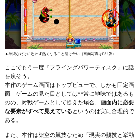
▲単純なだけに思わず熱くなること請け合い（画面写真はPS4版）
ここでもう一度『フライングパワーディスク』に話
を戻そう。
本作のゲーム画面はトップビューで、しかも固定画
面。ゲームの見た目としては非常に地味ではあるも
のの、対戦ゲームとして捉えた場合、
画面内に必要
な要素がすべて見えている
というのは実に合理的で
ある。
また、本作は架空の競技なため「現実の競技と挙動