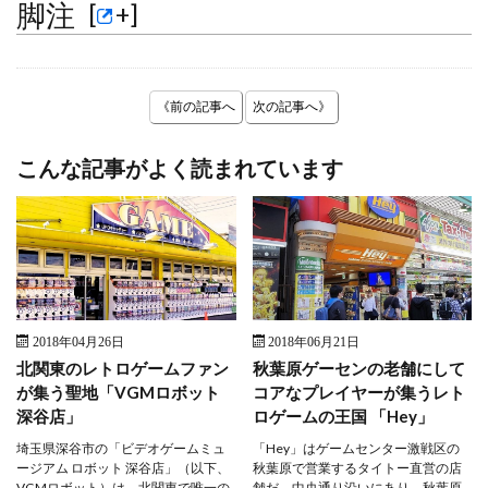
脚注
[
+
]
《前の記事へ
次の記事へ》
こんな記事がよく読まれています
2018年04月26日
2018年06月21日
北関東のレトロゲームファン
秋葉原ゲーセンの老舗にして
が集う聖地「VGMロボット
コアなプレイヤーが集うレト
深谷店」
ロゲームの王国 「Hey」
埼玉県深谷市の「ビデオゲームミュ
「Hey」はゲームセンター激戦区の
ージアム ロボット 深谷店」（以下、
秋葉原で営業するタイトー直営の店
VGMロボット）は、北関東で唯一の
舗だ。中央通り沿いにあり、秋葉原