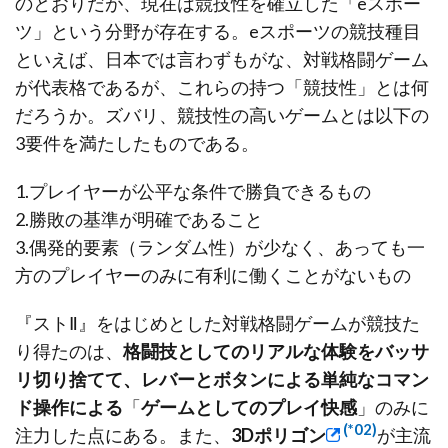
のとおりだが、現在は競技性を確立した「eスポー
ツ」という分野が存在する。eスポーツの競技種目
といえば、日本では言わずもがな、対戦格闘ゲーム
が代表格であるが、これらの持つ「競技性」とは何
だろうか。ズバリ、競技性の高いゲームとは以下の
3要件を満たしたものである。
1.プレイヤーが公平な条件で勝負できるもの
2.勝敗の基準が明確であること
3.偶発的要素（ランダム性）が少なく、あっても一
方のプレイヤーのみに有利に働くことがないもの
『ストⅡ』をはじめとした対戦格闘ゲームが競技た
り得たのは、
格闘技としてのリアルな体験をバッサ
リ切り捨てて、レバーとボタンによる単純なコマン
ド操作による
「
ゲームとしてのプレイ快感
」のみに
(*02)
注力した点にある。また、
3Dポリゴン
が主流