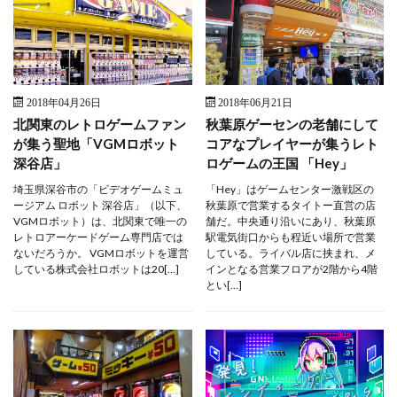
2018年04月26日
2018年06月21日
北関東のレトロゲームファン
秋葉原ゲーセンの老舗にして
が集う聖地「VGMロボット
コアなプレイヤーが集うレト
深谷店」
ロゲームの王国 「Hey」
埼玉県深谷市の「ビデオゲームミュ
「Hey」はゲームセンター激戦区の
ージアム ロボット 深谷店」（以下、
秋葉原で営業するタイトー直営の店
VGMロボット）は、北関東で唯一の
舗だ。中央通り沿いにあり、秋葉原
レトロアーケードゲーム専門店では
駅電気街口からも程近い場所で営業
ないだろうか。 VGMロボットを運営
している。ライバル店に挟まれ、メ
している株式会社ロボットは20[…]
インとなる営業フロアが2階から4階
とい[…]