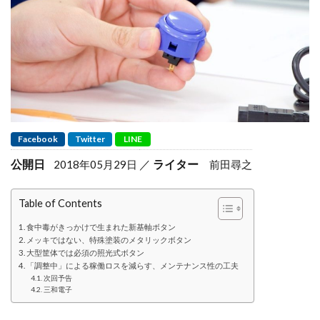
Facebook
Twitter
LINE
公開日
ライター
2018年05月29日
前田尋之
Table of Contents
食中毒がきっかけで生まれた新基軸ボタン
メッキではない、特殊塗装のメタリックボタン
大型筐体では必須の照光式ボタン
「調整中」による稼働ロスを減らす、メンテナンス性の工夫
次回予告
三和電子