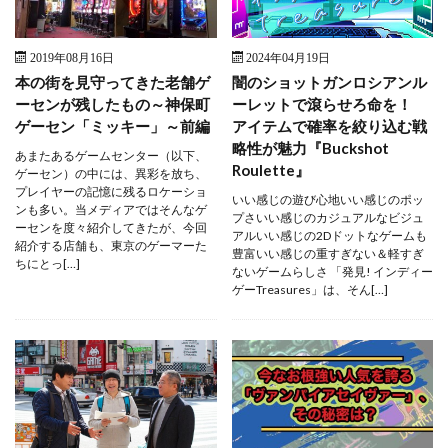
2019年08月16日
2024年04月19日
本の街を見守ってきた老舗ゲ
闇のショットガンロシアンル
ーセンが残したもの～神保町
ーレットで滾らせろ命を！
ゲーセン「ミッキー」～前編
アイテムで確率を絞り込む戦
略性が魅力『Buckshot
あまたあるゲームセンター（以下、
Roulette』
ゲーセン）の中には、異彩を放ち、
プレイヤーの記憶に残るロケーショ
いい感じの遊び心地いい感じのポッ
ンも多い。当メディアではそんなゲ
プさいい感じのカジュアルなビジュ
ーセンを度々紹介してきたが、今回
アルいい感じの2Dドットなゲームも
紹介する店舗も、東京のゲーマーた
豊富いい感じの重すぎない＆軽すぎ
ちにとっ[…]
ないゲームらしさ 「発見! インディー
ゲーTreasures」は、そん[…]