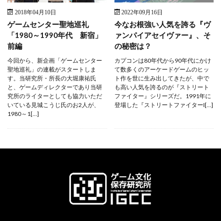
2018年04月10日
2022年09月16日
ゲームセンター聖地巡礼
今なお根強い人気を誇る『ヴ
「1980～1990年代 新宿」
ァンパイアセイヴァー』、そ
前編
の秘密は？
今回から、新企画「ゲームセンター
カプコンは80年代から90年代にかけ
聖地巡礼」の連載がスタートしま
て数多くのアーケードゲームのヒッ
す。当研究所・所長の大堀康祐氏
ト作を世に生み出してきたが、中で
と、ゲームディレクターであり当研
も高い人気を誇るのが『ストリート
究所のライターとしても協力いただ
ファイター』シリーズだ。1991年に
いている見城こうじ氏のお2人が、
登場した『ストリートファイターI[…]
1980～1[…]