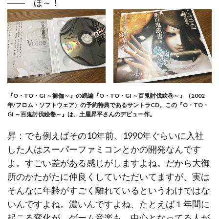
―― ほ～！
『O・TO・GI ～御伽～』の続編『O・TO・GI ～百鬼討伐絵巻～』（2002
年/フロム・ソフトウェア）の予約特典であるサントラCD。この『O・TO・
GI ～百鬼討伐絵巻～』は、土屋昇平さんのデビュー作。
昇：でも例えばその10年前、1990年ぐらいに入社
した人はスーパーファミコンとかの開発なんです
よ。すごい差がある感じがしますよね。だから大御
所のかたがたに仲良くしていただいてますが、実は
そんなに年齢がすごく離れているというわけではな
いんですよね。濃いんですよね、たとえば１年間に
起こる変化が。ゲーム音楽も、中心となってる人が