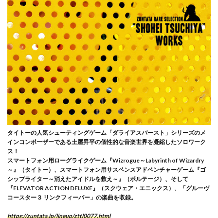
タイトーの人気シューティングゲーム「ダライアスバースト」シリーズのメ
インコンポーザーである土屋昇平の個性的な音楽世界を凝縮したソロワーク
ス！
スマートフォン用ローグライクゲーム『Wizrogue～Labyrinth of Wizardry
～』（タイトー）、スマートフォン用サスペンスアドベンチャーゲーム『ゴ
シップライター～消えたアイドルを救え～』（ボルテージ）、そして
『ELEVATOR ACTION DELUXE』（スクウェア・エニックス）、「グルーヴ
コースター３ リンクフィーバー」の楽曲を収録。
https://zuntata.jp/lineup/zttl0077.html