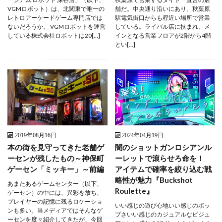
VGMロボット）は、北関東で唯一の
舗だ。中央通り沿いにあり、秋葉原
レトロアーケードゲーム専門店では
駅電気街口からも程近い場所で営業
ないだろうか。 VGMロボットを運営
している。ライバル店に挟まれ、メ
している株式会社ロボットは20[…]
インとなる営業フロアが2階から4階
とい[…]
2019年08月16日
2024年04月19日
本の街を見守ってきた老舗ゲ
闇のショットガンロシアンル
ーセンが残したもの～神保町
ーレットで滾らせろ命を！
ゲーセン「ミッキー」～前編
アイテムで確率を絞り込む戦
略性が魅力『Buckshot
あまたあるゲームセンター（以下、
Roulette』
ゲーセン）の中には、異彩を放ち、
プレイヤーの記憶に残るロケーショ
いい感じの遊び心地いい感じのポッ
ンも多い。当メディアではそんなゲ
プさいい感じのカジュアルなビジュ
ーセンを度々紹介してきたが、今回