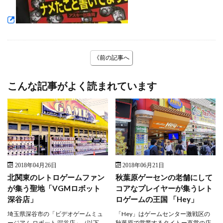
《前の記事へ
こんな記事がよく読まれています
2018年04月26日
2018年06月21日
北関東のレトロゲームファン
秋葉原ゲーセンの老舗にして
が集う聖地「VGMロボット
コアなプレイヤーが集うレト
深谷店」
ロゲームの王国 「Hey」
埼玉県深谷市の「ビデオゲームミュ
「Hey」はゲームセンター激戦区の
ージアム ロボット 深谷店」（以下、
秋葉原で営業するタイトー直営の店