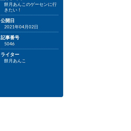
餅月あんこのゲーセンに行
きたい！
公開日
2021年04月02日
記事番号
5046
ライター
餅月あんこ