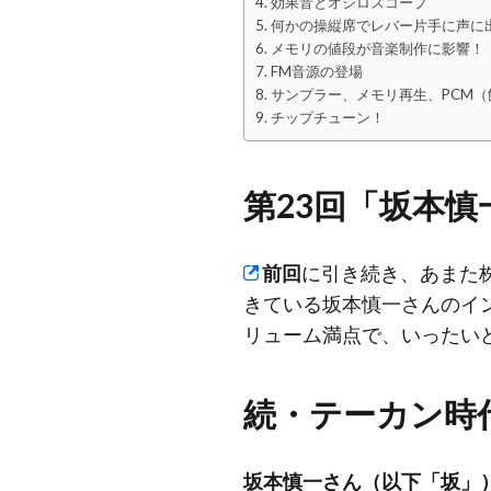
効果音とオシロスコープ
何かの操縦席でレバー片手に声に
メモリの値段が音楽制作に影響！
FM音源の登場
サンプラー、メモリ再生、PCM（
チップチューン！
第23回「坂本
前回
に引き続き、あまた
きている坂本慎一さんのイ
リューム満点で、いったい
続・テーカン時
坂本慎一さん（以下「坂」