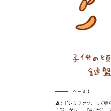
―――
へ～ぇ！
坂：
ドレミファソ、って鳴
「02」がレ、「04」がミ、