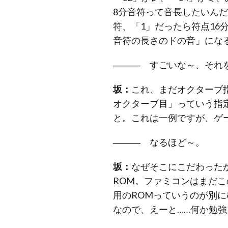
8分音符って音長したいんだ
符、「1」だったら符点16
音符の長さのドの音」にな
―――
すごいな～、それを
坂：
これ、まだオクターブ
オクターブ目」っていう指
と。これは一例ですが、ゲ
―――
なるほど～。
坂：
なぜそこにこだわった
ROM。ファミコンはまだ
用のROMっていうのが別に載
なので、えーと……何か勉