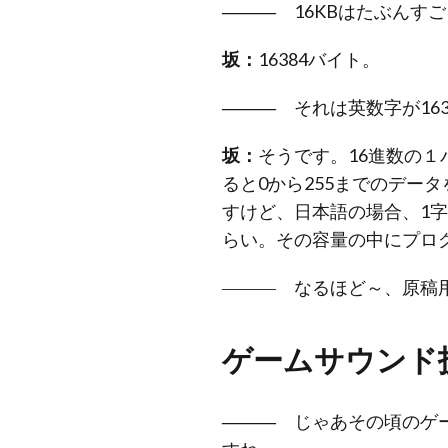
―――
16KBはたぶんす
坂：
16384バイト。
―――
それは英数字が163
坂：
そうです。16進数の１バ
ると0から255までのデー
すけど、日本語の場合、1字
らい。その容量の中にプロ
――― なるほど～、原稿
ゲームサウンド
―――
じゃあその頃のゲー