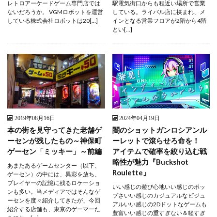
レトロアーケードゲーム専門店では
駅電気街口からも程近い場所で営業
ないだろうか。 VGMロボットを運営
している。ライバル店に挟まれ、メ
している株式会社ロボットは20[…]
インとなる営業フロアが2階から4階
とい[…]
2019年08月16日
2024年04月19日
本の街を見守ってきた老舗ゲ
闇のショットガンロシアンル
ーセンが残したもの～神保町
ーレットで滾らせろ命を！
ゲーセン「ミッキー」～前編
アイテムで確率を絞り込む戦
略性が魅力『Buckshot
あまたあるゲームセンター（以下、
Roulette』
ゲーセン）の中には、異彩を放ち、
プレイヤーの記憶に残るロケーショ
いい感じの遊び心地いい感じのポッ
ンも多い。当メディアではそんなゲ
プさいい感じのカジュアルなビジュ
ーセンを度々紹介してきたが、今回
アルいい感じの2Dドットなゲームも
紹介する店舗も、東京のゲーマーた
豊富いい感じの重すぎない＆軽すぎ