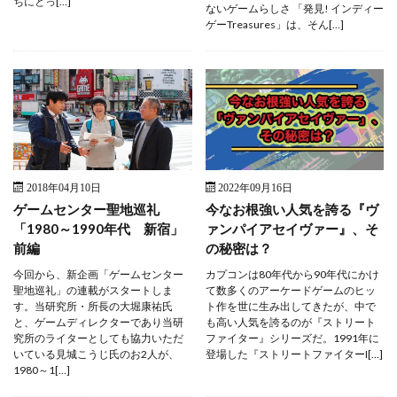
ちにとっ[…]
ないゲームらしさ 「発見! インディー
ゲーTreasures」は、そん[…]
2018年04月10日
2022年09月16日
ゲームセンター聖地巡礼
今なお根強い人気を誇る『ヴ
「1980～1990年代 新宿」
ァンパイアセイヴァー』、そ
前編
の秘密は？
今回から、新企画「ゲームセンター
カプコンは80年代から90年代にかけ
聖地巡礼」の連載がスタートしま
て数多くのアーケードゲームのヒッ
す。当研究所・所長の大堀康祐氏
ト作を世に生み出してきたが、中で
と、ゲームディレクターであり当研
も高い人気を誇るのが『ストリート
究所のライターとしても協力いただ
ファイター』シリーズだ。1991年に
いている見城こうじ氏のお2人が、
登場した『ストリートファイターI[…]
1980～1[…]