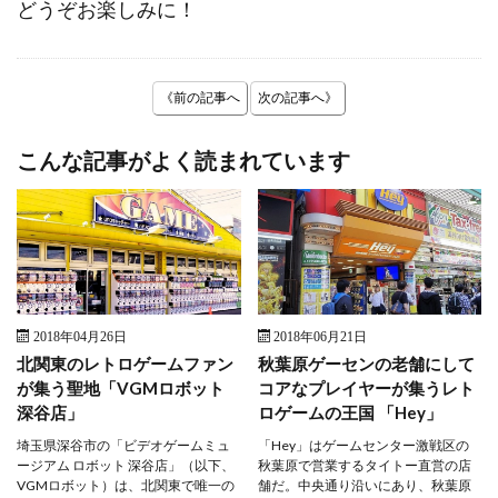
どうぞお楽しみに！
《前の記事へ
次の記事へ》
こんな記事がよく読まれています
2018年04月26日
2018年06月21日
北関東のレトロゲームファン
秋葉原ゲーセンの老舗にして
が集う聖地「VGMロボット
コアなプレイヤーが集うレト
深谷店」
ロゲームの王国 「Hey」
埼玉県深谷市の「ビデオゲームミュ
「Hey」はゲームセンター激戦区の
ージアム ロボット 深谷店」（以下、
秋葉原で営業するタイトー直営の店
VGMロボット）は、北関東で唯一の
舗だ。中央通り沿いにあり、秋葉原