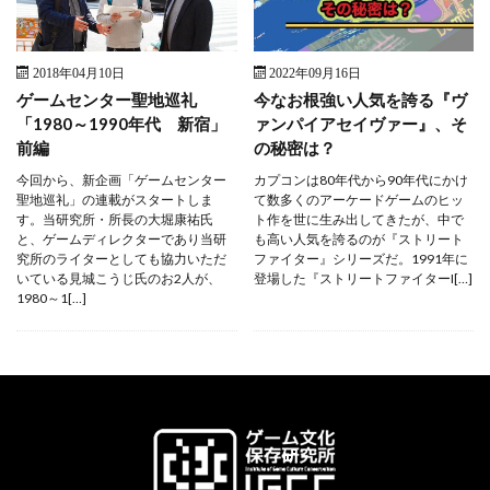
2018年04月10日
2022年09月16日
ゲームセンター聖地巡礼
今なお根強い人気を誇る『ヴ
「1980～1990年代 新宿」
ァンパイアセイヴァー』、そ
前編
の秘密は？
今回から、新企画「ゲームセンター
カプコンは80年代から90年代にかけ
聖地巡礼」の連載がスタートしま
て数多くのアーケードゲームのヒッ
す。当研究所・所長の大堀康祐氏
ト作を世に生み出してきたが、中で
と、ゲームディレクターであり当研
も高い人気を誇るのが『ストリート
究所のライターとしても協力いただ
ファイター』シリーズだ。1991年に
いている見城こうじ氏のお2人が、
登場した『ストリートファイターI[…]
1980～1[…]