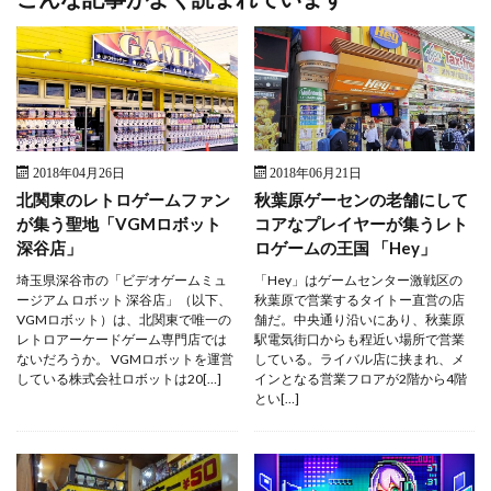
2018年04月26日
2018年06月21日
北関東のレトロゲームファン
秋葉原ゲーセンの老舗にして
が集う聖地「VGMロボット
コアなプレイヤーが集うレト
深谷店」
ロゲームの王国 「Hey」
埼玉県深谷市の「ビデオゲームミュ
「Hey」はゲームセンター激戦区の
ージアム ロボット 深谷店」（以下、
秋葉原で営業するタイトー直営の店
VGMロボット）は、北関東で唯一の
舗だ。中央通り沿いにあり、秋葉原
レトロアーケードゲーム専門店では
駅電気街口からも程近い場所で営業
ないだろうか。 VGMロボットを運営
している。ライバル店に挟まれ、メ
している株式会社ロボットは20[…]
インとなる営業フロアが2階から4階
とい[…]