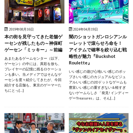
2019年08月16日
2024年04月19日
本の街を見守ってきた老舗ゲ
闇のショットガンロシアンル
ーセンが残したもの～神保町
ーレットで滾らせろ命を！
ゲーセン「ミッキー」～前編
アイテムで確率を絞り込む戦
略性が魅力『Buckshot
あまたあるゲームセンター（以下、
Roulette』
ゲーセン）の中には、異彩を放ち、
プレイヤーの記憶に残るロケーショ
いい感じの遊び心地いい感じのポッ
ンも多い。当メディアではそんなゲ
プさいい感じのカジュアルなビジュ
ーセンを度々紹介してきたが、今回
アルいい感じの2Dドットなゲームも
紹介する店舗も、東京のゲーマーた
豊富いい感じの重すぎない＆軽すぎ
ちにとっ[…]
ないゲームらしさ 「発見! インディー
ゲーTreasures」は、そん[…]