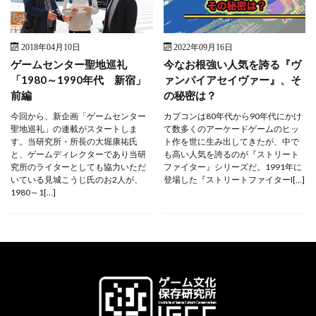
2018年04月10日
2022年09月16日
ゲームセンター聖地巡礼
今なお根強い人気を誇る『ヴ
「1980～1990年代 新宿」
ァンパイアセイヴァー』、そ
前編
の秘密は？
今回から、新企画「ゲームセンター
カプコンは80年代から90年代にかけ
聖地巡礼」の連載がスタートしま
て数多くのアーケードゲームのヒッ
す。当研究所・所長の大堀康祐氏
ト作を世に生み出してきたが、中で
と、ゲームディレクターであり当研
も高い人気を誇るのが『ストリート
究所のライターとしても協力いただ
ファイター』シリーズだ。1991年に
いている見城こうじ氏のお2人が、
登場した『ストリートファイターI[…]
1980～1[…]