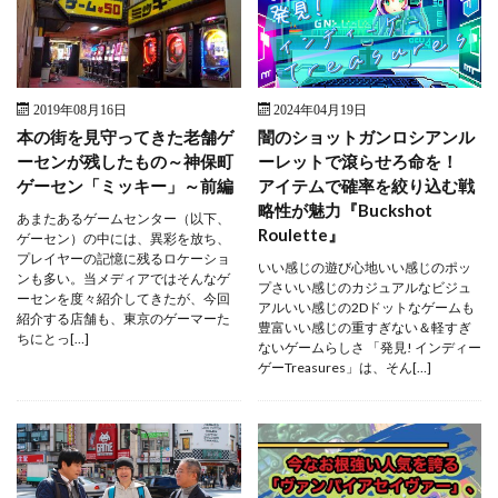
2019年08月16日
2024年04月19日
本の街を見守ってきた老舗ゲ
闇のショットガンロシアンル
ーセンが残したもの～神保町
ーレットで滾らせろ命を！
ゲーセン「ミッキー」～前編
アイテムで確率を絞り込む戦
略性が魅力『Buckshot
あまたあるゲームセンター（以下、
Roulette』
ゲーセン）の中には、異彩を放ち、
プレイヤーの記憶に残るロケーショ
いい感じの遊び心地いい感じのポッ
ンも多い。当メディアではそんなゲ
プさいい感じのカジュアルなビジュ
ーセンを度々紹介してきたが、今回
アルいい感じの2Dドットなゲームも
紹介する店舗も、東京のゲーマーた
豊富いい感じの重すぎない＆軽すぎ
ちにとっ[…]
ないゲームらしさ 「発見! インディー
ゲーTreasures」は、そん[…]