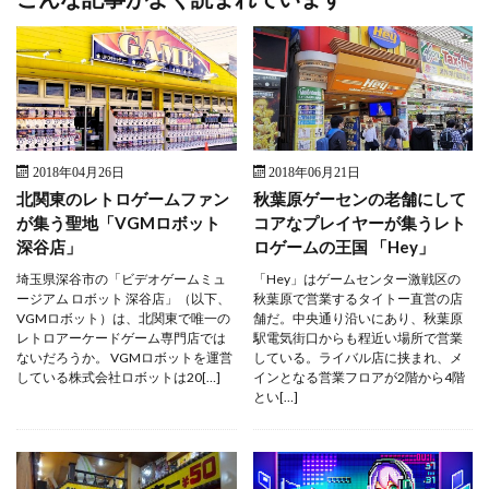
2018年04月26日
2018年06月21日
北関東のレトロゲームファン
秋葉原ゲーセンの老舗にして
が集う聖地「VGMロボット
コアなプレイヤーが集うレト
深谷店」
ロゲームの王国 「Hey」
埼玉県深谷市の「ビデオゲームミュ
「Hey」はゲームセンター激戦区の
ージアム ロボット 深谷店」（以下、
秋葉原で営業するタイトー直営の店
VGMロボット）は、北関東で唯一の
舗だ。中央通り沿いにあり、秋葉原
レトロアーケードゲーム専門店では
駅電気街口からも程近い場所で営業
ないだろうか。 VGMロボットを運営
している。ライバル店に挟まれ、メ
している株式会社ロボットは20[…]
インとなる営業フロアが2階から4階
とい[…]