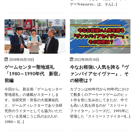
ゲーTreasures」は、そん[…]
2018年04月10日
2022年09月16日
ゲームセンター聖地巡礼
今なお根強い人気を誇る『ヴ
「1980～1990年代 新宿」
ァンパイアセイヴァー』、そ
前編
の秘密は？
今回から、新企画「ゲームセンター
カプコンは80年代から90年代にかけ
聖地巡礼」の連載がスタートしま
て数多くのアーケードゲームのヒッ
す。当研究所・所長の大堀康祐氏
ト作を世に生み出してきたが、中で
と、ゲームディレクターであり当研
も高い人気を誇るのが『ストリート
究所のライターとしても協力いただ
ファイター』シリーズだ。1991年に
いている見城こうじ氏のお2人が、
登場した『ストリートファイターI[…]
1980～1[…]