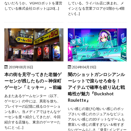
ないだろうか。 VGMロボットを運営
している。ライバル店に挟まれ、メ
している株式会社ロボットは20[…]
インとなる営業フロアが2階から4階
とい[…]
2019年08月16日
2024年04月19日
本の街を見守ってきた老舗ゲ
闇のショットガンロシアンル
ーセンが残したもの～神保町
ーレットで滾らせろ命を！
ゲーセン「ミッキー」～前編
アイテムで確率を絞り込む戦
略性が魅力『Buckshot
あまたあるゲームセンター（以下、
Roulette』
ゲーセン）の中には、異彩を放ち、
プレイヤーの記憶に残るロケーショ
いい感じの遊び心地いい感じのポッ
ンも多い。当メディアではそんなゲ
プさいい感じのカジュアルなビジュ
ーセンを度々紹介してきたが、今回
アルいい感じの2Dドットなゲームも
紹介する店舗も、東京のゲーマーた
豊富いい感じの重すぎない＆軽すぎ
ちにとっ[…]
ないゲームらしさ 「発見! インディー