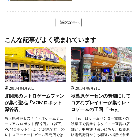
《前の記事へ
こんな記事がよく読まれています
2018年04月26日
2018年06月21日
北関東のレトロゲームファン
秋葉原ゲーセンの老舗にして
が集う聖地「VGMロボット
コアなプレイヤーが集うレト
深谷店」
ロゲームの王国 「Hey」
埼玉県深谷市の「ビデオゲームミュ
「Hey」はゲームセンター激戦区の
ージアム ロボット 深谷店」（以下、
秋葉原で営業するタイトー直営の店
VGMロボット）は、北関東で唯一の
舗だ。中央通り沿いにあり、秋葉原
レトロアーケードゲーム専門店では
駅電気街口からも程近い場所で営業