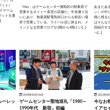
ボット）
「Hey」はゲームセンター激戦区の秋葉原で
あまたあ
ドゲーム
営業するタイトー直営の店舗だ。中央通り沿
ン）の中
ボットを運
いにあり、秋葉原駅電気街口からも程近い場
憶に残る
]
所で営業している。ライバル店に挟まれ、メ
はそんな
インとなる営業フロアが2階から4階とい[…]
回紹介す
っ[…]
2018年04月10日
2022年0
ルーレッ
ゲームセンター聖地巡礼「1980～
今なお
1990年代 新宿」前編
イアセ