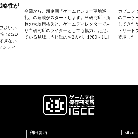
戦略性が
今回から、新企画「ゲームセンター聖地巡
カプコンは
礼」の連載がスタートします。当研究所・所
のアーケ
長の大堀康祐氏と、ゲームディレクターであ
してきた
プさいい
り当研究所のライターとしても協力いただい
トリートフ
感じの2D
ている見城こうじ氏のお2人が、1980～1[…]
登場した『
すぎない
 インディ
利用規約
sitem