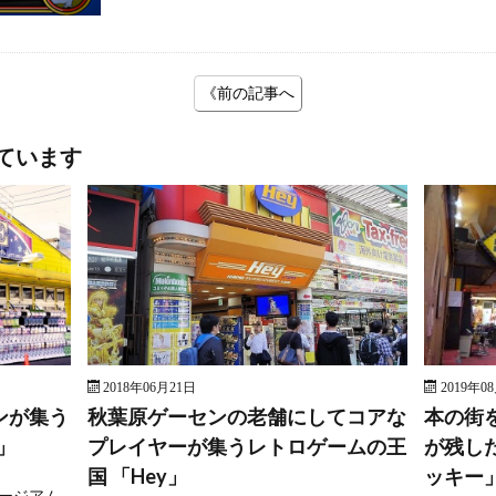
《前の記事へ
ています
2018年06月21日
2019年0
ンが集う
秋葉原ゲーセンの老舗にしてコアな
本の街
」
プレイヤーが集うレトロゲームの王
が残し
国 「Hey」
ッキー
ージアム