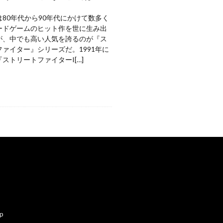
80年代から90年代にかけて数多く
ードゲームのヒット作を世に生み出
が、中でも高い人気を誇るのが『ス
ァイター』シリーズだ。1991年に
ストリートファイターI[…]
ap