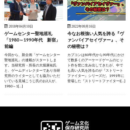
2018年04月10日
2022年09月16日
ゲームセンター聖地巡礼
今なお根強い人気を誇る『ヴ
「1980～1990年代 新宿」
ァンパイアセイヴァー』、そ
前編
の秘密は？
今回から、新企画「ゲームセンター
カプコンは80年代から90年代にかけ
聖地巡礼」の連載がスタートしま
て数多くのアーケードゲームのヒッ
す。当研究所・所長の大堀康祐氏
ト作を世に生み出してきたが、中で
と、ゲームディレクターであり当研
も高い人気を誇るのが『ストリート
究所のライターとしても協力いただ
ファイター』シリーズだ。1991年に
いている見城こうじ氏のお2人が、
登場した『ストリートファイターI[…]
1980～1[…]