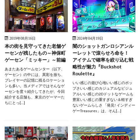
2019年08月16日
2024年04月19日
本の街を見守ってきた老舗ゲ
闇のショットガンロシアンル
ーセンが残したもの～神保町
ーレットで滾らせろ命を！
ゲーセン「ミッキー」～前編
アイテムで確率を絞り込む戦
略性が魅力『Buckshot
あまたあるゲームセンター（以下、
Roulette』
ゲーセン）の中には、異彩を放ち、
プレイヤーの記憶に残るロケーショ
いい感じの遊び心地いい感じのポッ
ンも多い。当メディアではそんなゲ
プさいい感じのカジュアルなビジュ
ーセンを度々紹介してきたが、今回
アルいい感じの2Dドットなゲームも
紹介する店舗も、東京のゲーマーた
豊富いい感じの重すぎない＆軽すぎ
ちにとっ[…]
ないゲームらしさ 「発見! インディー
ゲーTreasures」は、そん[…]