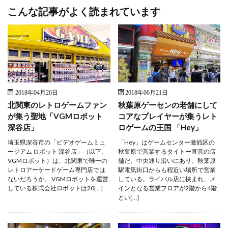
こんな記事がよく読まれています
2018年04月26日
2018年06月21日
北関東のレトロゲームファン
秋葉原ゲーセンの老舗にして
が集う聖地「VGMロボット
コアなプレイヤーが集うレト
深谷店」
ロゲームの王国 「Hey」
埼玉県深谷市の「ビデオゲームミュ
「Hey」はゲームセンター激戦区の
ージアム ロボット 深谷店」（以下、
秋葉原で営業するタイトー直営の店
VGMロボット）は、北関東で唯一の
舗だ。中央通り沿いにあり、秋葉原
レトロアーケードゲーム専門店では
駅電気街口からも程近い場所で営業
ないだろうか。 VGMロボットを運営
している。ライバル店に挟まれ、メ
している株式会社ロボットは20[…]
インとなる営業フロアが2階から4階
とい[…]