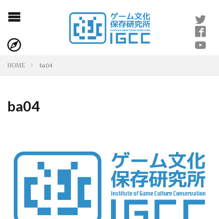
ba04
HOME
ba04