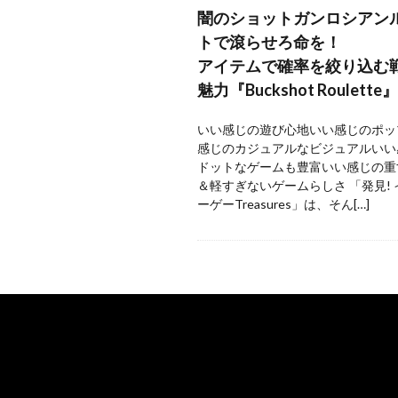
闇のショットガンロシアン
トで滾らせろ命を！
アイテムで確率を絞り込む
魅力『Buckshot Roulette』
いい感じの遊び心地いい感じのポッ
感じのカジュアルなビジュアルいい
ドットなゲームも豊富いい感じの重
＆軽すぎないゲームらしさ 「発見!
ーゲーTreasures」は、そん[…]