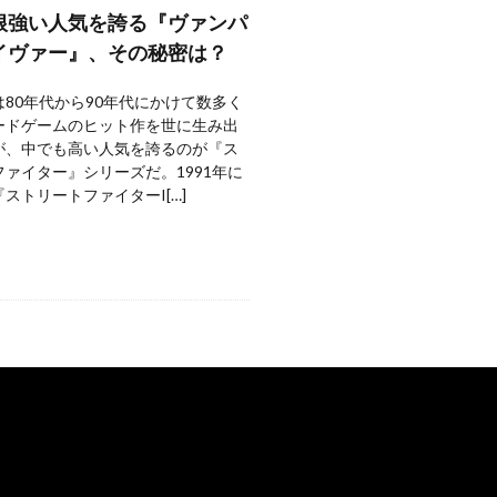
根強い人気を誇る『ヴァンパ
イヴァー』、その秘密は？
80年代から90年代にかけて数多く
ードゲームのヒット作を世に生み出
が、中でも高い人気を誇るのが『ス
ァイター』シリーズだ。1991年に
ストリートファイターI[…]