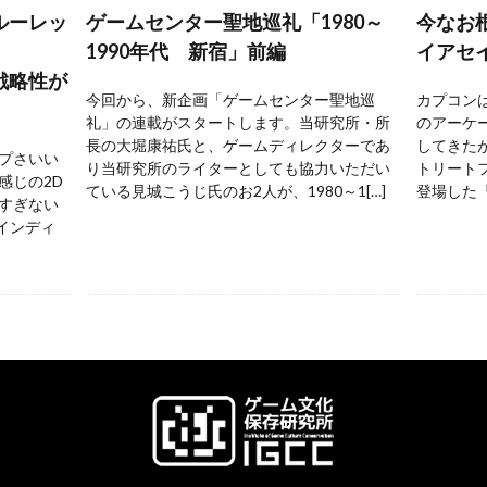
ルーレッ
ゲームセンター聖地巡礼「1980～
今なお
1990年代 新宿」前編
イアセ
戦略性が
今回から、新企画「ゲームセンター聖地巡
カプコンは
礼」の連載がスタートします。当研究所・所
のアーケ
長の大堀康祐氏と、ゲームディレクターであ
してきた
プさいい
り当研究所のライターとしても協力いただい
トリートフ
感じの2D
ている見城こうじ氏のお2人が、1980～1[…]
登場した『
すぎない
 インディ