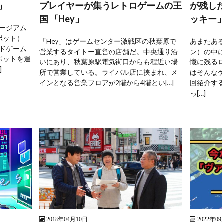
」
プレイヤーが集うレトロゲームの王
が残し
国 「Hey」
ッキー
ージアム
ボット）
「Hey」はゲームセンター激戦区の秋葉原で
あまたあ
ドゲーム
営業するタイトー直営の店舗だ。中央通り沿
ン）の中
ボットを運
いにあり、秋葉原駅電気街口からも程近い場
憶に残る
]
所で営業している。ライバル店に挟まれ、メ
はそんな
インとなる営業フロアが2階から4階とい[…]
回紹介す
っ[…]
2018年04月10日
2022年0