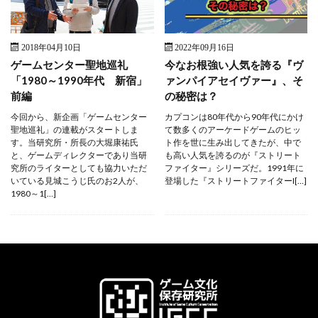
2018年04月10日
2022年09月16日
ゲームセンター聖地巡礼
今なお根強い人気を誇る『ヴ
「1980～1990年代 新宿」
ァンパイアセイヴァー』、そ
前編
の秘密は？
今回から、新企画「ゲームセンター
カプコンは80年代から90年代にかけ
聖地巡礼」の連載がスタートしま
て数多くのアーケードゲームのヒッ
す。当研究所・所長の大堀康祐氏
ト作を世に生み出してきたが、中で
と、ゲームディレクターであり当研
も高い人気を誇るのが『ストリート
究所のライターとしても協力いただ
ファイター』シリーズだ。1991年に
いている見城こうじ氏のお2人が、
登場した『ストリートファイターI[…]
1980～1[…]