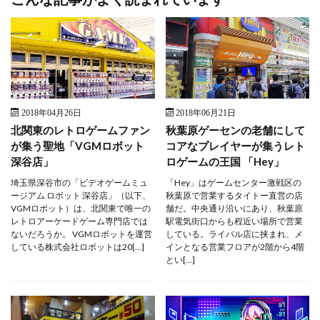
2018年04月26日
2018年06月21日
北関東のレトロゲームファン
秋葉原ゲーセンの老舗にして
が集う聖地「VGMロボット
コアなプレイヤーが集うレト
深谷店」
ロゲームの王国 「Hey」
埼玉県深谷市の「ビデオゲームミュ
「Hey」はゲームセンター激戦区の
ージアム ロボット 深谷店」（以下、
秋葉原で営業するタイトー直営の店
VGMロボット）は、北関東で唯一の
舗だ。中央通り沿いにあり、秋葉原
レトロアーケードゲーム専門店では
駅電気街口からも程近い場所で営業
ないだろうか。 VGMロボットを運営
している。ライバル店に挟まれ、メ
している株式会社ロボットは20[…]
インとなる営業フロアが2階から4階
とい[…]