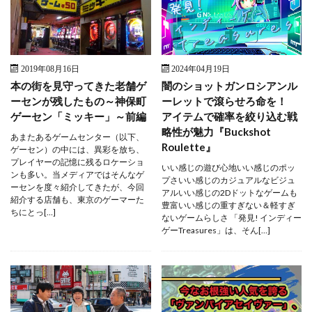
2019年08月16日
2024年04月19日
本の街を見守ってきた老舗ゲ
闇のショットガンロシアンル
ーセンが残したもの～神保町
ーレットで滾らせろ命を！
ゲーセン「ミッキー」～前編
アイテムで確率を絞り込む戦
略性が魅力『Buckshot
あまたあるゲームセンター（以下、
Roulette』
ゲーセン）の中には、異彩を放ち、
プレイヤーの記憶に残るロケーショ
いい感じの遊び心地いい感じのポッ
ンも多い。当メディアではそんなゲ
プさいい感じのカジュアルなビジュ
ーセンを度々紹介してきたが、今回
アルいい感じの2Dドットなゲームも
紹介する店舗も、東京のゲーマーた
豊富いい感じの重すぎない＆軽すぎ
ちにとっ[…]
ないゲームらしさ 「発見! インディー
ゲーTreasures」は、そん[…]