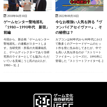
2018年04月10日
2022年09月16日
ゲームセンター聖地巡礼
今なお根強い人気を誇る『ヴ
「1980～1990年代 新宿」
ァンパイアセイヴァー』、そ
前編
の秘密は？
今回から、新企画「ゲームセンター
カプコンは80年代から90年代にかけ
聖地巡礼」の連載がスタートしま
て数多くのアーケードゲームのヒッ
す。当研究所・所長の大堀康祐氏
ト作を世に生み出してきたが、中で
と、ゲームディレクターであり当研
も高い人気を誇るのが『ストリート
究所のライターとしても協力いただ
ファイター』シリーズだ。1991年に
いている見城こうじ氏のお2人が、
登場した『ストリートファイターI[…]
1980～1[…]