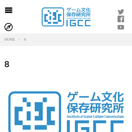
8
HOME
8