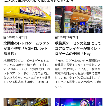
2018年04月26日
2018年06月21日
北関東のレトロゲームファン
秋葉原ゲーセンの老舗にして
が集う聖地「VGMロボット
コアなプレイヤーが集うレト
深谷店」
ロゲームの王国 「Hey」
埼玉県深谷市の「ビデオゲームミュ
「Hey」はゲームセンター激戦区の
ージアム ロボット 深谷店」（以下、
秋葉原で営業するタイトー直営の店
VGMロボット）は、北関東で唯一の
舗だ。中央通り沿いにあり、秋葉原
レトロアーケードゲーム専門店では
駅電気街口からも程近い場所で営業
ないだろうか。 VGMロボットを運営
している。ライバル店に挟まれ、メ
している株式会社ロボットは20[…]
インとなる営業フロアが2階から4階
とい[…]