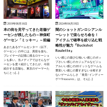
2019年08月16日
2024年04月19日
本の街を見守ってきた老舗ゲ
闇のショットガンロシアンル
ーセンが残したもの～神保町
ーレットで滾らせろ命を！
ゲーセン「ミッキー」～前編
アイテムで確率を絞り込む戦
略性が魅力『Buckshot
あまたあるゲームセンター（以下、
Roulette』
ゲーセン）の中には、異彩を放ち、
プレイヤーの記憶に残るロケーショ
いい感じの遊び心地いい感じのポッ
ンも多い。当メディアではそんなゲ
プさいい感じのカジュアルなビジュ
ーセンを度々紹介してきたが、今回
アルいい感じの2Dドットなゲームも
紹介する店舗も、東京のゲーマーた
豊富いい感じの重すぎない＆軽すぎ
ちにとっ[…]
ないゲームらしさ 「発見! インディー
ゲーTreasures」は、そん[…]