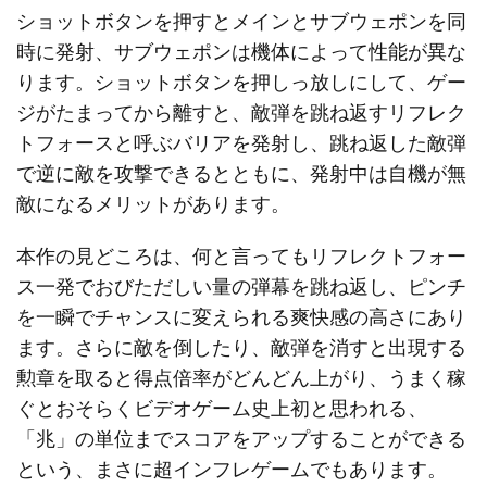
ショットボタンを押すとメインとサブウェポンを同
時に発射、サブウェポンは機体によって性能が異な
ります。ショットボタンを押しっ放しにして、ゲー
ジがたまってから離すと、敵弾を跳ね返すリフレク
トフォースと呼ぶバリアを発射し、跳ね返した敵弾
で逆に敵を攻撃できるとともに、発射中は自機が無
敵になるメリットがあります。
本作の見どころは、何と言ってもリフレクトフォー
ス一発でおびただしい量の弾幕を跳ね返し、ピンチ
を一瞬でチャンスに変えられる爽快感の高さにあり
ます。さらに敵を倒したり、敵弾を消すと出現する
勲章を取ると得点倍率がどんどん上がり、うまく稼
ぐとおそらくビデオゲーム史上初と思われる、
「兆」の単位までスコアをアップすることができる
という、まさに超インフレゲームでもあります。