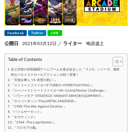
Facebook
Twitter
LINE
公開日
ライター
2021年03月12日
鴫原盛之
Table of Contents
史上空前の対戦格闘ゲームブームを巻き起きした『ストII』シリーズ、個性
的なベルトスクロールアクションが続々登場！
『天地を喰らうⅡ -赤壁の戦い-』
『ストリートファイターII’ TURBO -HYPER FIGHTING-』
『スーパーストリートファイターIIX -Grand Master Challenge-』
『パワードギア -STRATEGIC VARIANT ARMOR EQUIPMENT-』
『サイバーボッツ -FULLMETAL MADNESS-』
『19XX -The War Against Destiny-』
『バトルサーキット』
『ギガウィング』
『1944 -The Loop Master-』
『プロギアの嵐』