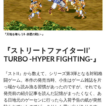
『天地を喰らうⅡ -赤壁の戦い-』
『ストリートファイターII’
TURBO -HYPER FIGHTING-』
『ストII』から数えて、シリーズ第3弾となる対戦格
闘ゲーム。本作の発売当時、小生はゲーム雑誌を片
っ端から読み漁る習慣があったのですが、それでも
発売前の紹介記事を読んだ記憶がまったくなく、あ
る日地元のゲーセンに行ったら入荷予告の紙が突然