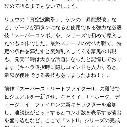
改めて語るまでもないでしょう。
リュウの「真空波動拳」、ケンの「昇龍裂破」な
ど、ゲージが満タンになると使用できる強力な必殺
技「スーパーコンボ」を、シリーズで初めて導入し
たのも本作でした。最終ステージの対ベガ戦で、特
定の条件を満たすと突如乱入してくる豪鬼の出現
も、発売当時は大きな話題になったと記憶しており
ます（キャラ選択時に隠しコマンドを入力すると、
豪鬼が使用できる裏技もありましたよね！）。
前作『スーパーストリートファイターII』の段階で
ビジュアルを一新させ、キャミィ、T・ホーク、デ
ィージェイ、フェイロンの新キャラクターを追加
し、連続技がヒットするとコンボ数を表示する演出
を盛り込むなど、ここで『ストII』シリーズの完成