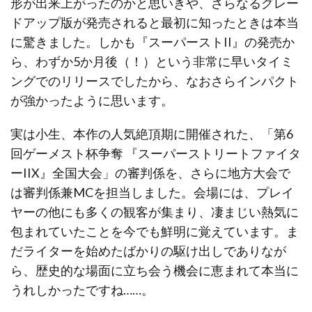
形が出来上がったのかと思いきや、さらなるグレー
ドアップ版が発売されると最初に知ったときは本当
に驚きました。しかも『スーパーストII』の発売か
ら、わずか5か月後（！）という非常に早いタイミ
ングでのリリースでしたから、なおさらインパクト
が強かったように思います。
実は小生、本作の人気絶頂期に開催された、「第6
回ゲーメスト杯争奪 『スーパーストリートファイタ
ーIIX』全国大会」の審判係を、さらに地方大会で
は審判係兼MCを担当しました。会場には、プレイ
ヤーの他にも多くの観客が集まり、凄まじい熱気に
包まれていたことを今でも鮮明に覚えています。ま
だライターを始めたばかりの駆け出しでありなが
ら、歴史的な場面に立ち会う機会に恵まれて本当に
うれしかったですね……。