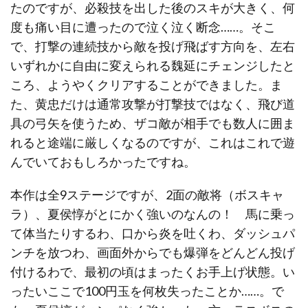
たのですが、必殺技を出した後のスキが大きく、何
度も痛い目に遭ったので泣く泣く断念……。そこ
で、打撃の連続技から敵を投げ飛ばす方向を、左右
いずれかに自由に変えられる魏延にチェンジしたと
ころ、ようやくクリアすることができました。ま
た、黄忠だけは通常攻撃が打撃技ではなく、飛び道
具の弓矢を使うため、ザコ敵が相手でも数人に囲ま
れると途端に厳しくなるのですが、これはこれで遊
んでいておもしろかったですね。
本作は全9ステージですが、2面の敵将（ボスキャ
ラ）、夏侯惇がとにかく強いのなんの！ 馬に乗っ
て体当たりするわ、口から炎を吐くわ、ダッシュパ
ンチを放つわ、画面外からでも爆弾をどんどん投げ
付けるわで、最初の頃はまったくお手上げ状態。い
ったいここで100円玉を何枚失ったことか……。で