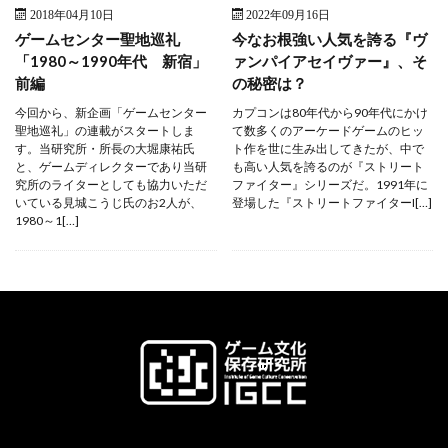
2018年04月10日
2022年09月16日
ゲームセンター聖地巡礼
今なお根強い人気を誇る『ヴ
「1980～1990年代 新宿」
ァンパイアセイヴァー』、そ
前編
の秘密は？
今回から、新企画「ゲームセンター
カプコンは80年代から90年代にかけ
聖地巡礼」の連載がスタートしま
て数多くのアーケードゲームのヒッ
す。当研究所・所長の大堀康祐氏
ト作を世に生み出してきたが、中で
と、ゲームディレクターであり当研
も高い人気を誇るのが『ストリート
究所のライターとしても協力いただ
ファイター』シリーズだ。1991年に
いている見城こうじ氏のお2人が、
登場した『ストリートファイターI[…]
1980～1[…]