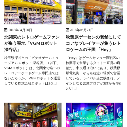
2018年04月26日
2018年06月21日
北関東のレトロゲームファン
秋葉原ゲーセンの老舗にして
が集う聖地「VGMロボット
コアなプレイヤーが集うレト
深谷店」
ロゲームの王国 「Hey」
埼玉県深谷市の「ビデオゲームミュ
「Hey」はゲームセンター激戦区の
ージアム ロボット 深谷店」（以下、
秋葉原で営業するタイトー直営の店
VGMロボット）は、北関東で唯一の
舗だ。中央通り沿いにあり、秋葉原
レトロアーケードゲーム専門店では
駅電気街口からも程近い場所で営業
ないだろうか。 VGMロボットを運営
している。ライバル店に挟まれ、メ
している株式会社ロボットは20[…]
インとなる営業フロアが2階から4階
とい[…]