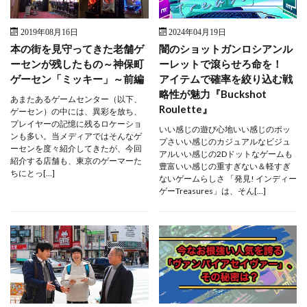
2019年08月16日
2024年04月19日
本の街を見守ってきた老舗ゲ
闇のショットガンロシアンル
ーセンが残したもの～神保町
ーレットで滾らせろ命を！
ゲーセン「ミッキー」～前編
アイテムで確率を絞り込む戦
略性が魅力『Buckshot
あまたあるゲームセンター（以下、
Roulette』
ゲーセン）の中には、異彩を放ち、
プレイヤーの記憶に残るロケーショ
いい感じの遊び心地いい感じのポッ
ンも多い。当メディアではそんなゲ
プさいい感じのカジュアルなビジュ
ーセンを度々紹介してきたが、今回
アルいい感じの2Dドットなゲームも
紹介する店舗も、東京のゲーマーた
豊富いい感じの重すぎない＆軽すぎ
ちにとっ[…]
ないゲームらしさ 「発見! インディー
ゲーTreasures」は、そん[…]