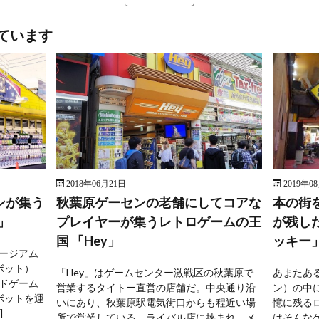
ています
2018年06月21日
2019年0
ンが集う
秋葉原ゲーセンの老舗にしてコアな
本の街
」
プレイヤーが集うレトロゲームの王
が残し
国 「Hey」
ッキー
ージアム
ボット）
「Hey」はゲームセンター激戦区の秋葉原で
あまたあ
ドゲーム
営業するタイトー直営の店舗だ。中央通り沿
ン）の中
ボットを運
いにあり、秋葉原駅電気街口からも程近い場
憶に残る
]
所で営業している。ライバル店に挟まれ、メ
はそんな