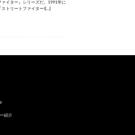
ァイター』シリーズだ。1991年に
ストリートファイターI[…]
ap
ー紹介