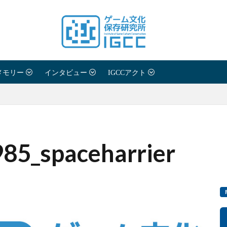
メモリー
インタビュー
IGCCアクト
985_spaceharrier