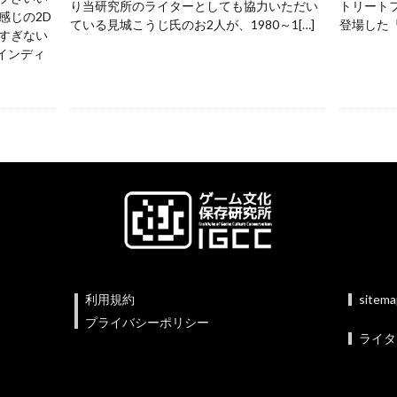
り当研究所のライターとしても協力いただい
トリートフ
感じの2D
ている見城こうじ氏のお2人が、1980～1[…]
登場した『
すぎない
 インディ
利用規約
sitem
プライバシーポリシー
ライタ