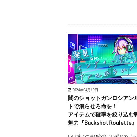
2024年04月19日
闇のショットガンロシアン
トで滾らせろ命を！
アイテムで確率を絞り込む
魅力『Buckshot Roulette』
いい感じの遊び心地いい感じのポッ