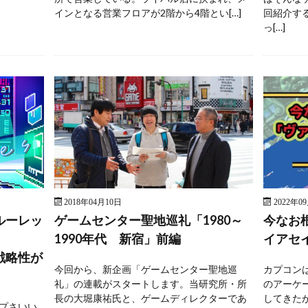
インとなる営業フロアが2階から4階とい[…]
回紹介す
っ[…]
2018年04月10日
2022年0
ルーレッ
ゲームセンター聖地巡礼「1980～
今なお
1990年代 新宿」前編
イアセ
戦略性が
今回から、新企画「ゲームセンター聖地巡
カプコンは
礼」の連載がスタートします。当研究所・所
のアーケ
長の大堀康祐氏と、ゲームディレクターであ
してきた
プさいい