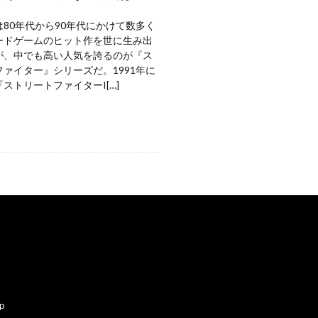
80年代から90年代にかけて数多く
ードゲームのヒット作を世に生み出
が、中でも高い人気を誇るのが『ス
ァイター』シリーズだ。1991年に
ストリートファイターI[…]
ap