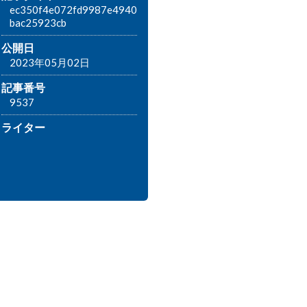
ec350f4e072fd9987e4940
bac25923cb
公開日
2023年05月02日
記事番号
9537
ライター