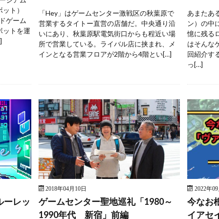
ボット）
「Hey」はゲームセンター激戦区の秋葉原で
あまたあ
ドゲーム
営業するタイトー直営の店舗だ。中央通り沿
ン）の中
ボットを運
いにあり、秋葉原駅電気街口からも程近い場
憶に残る
]
所で営業している。ライバル店に挟まれ、メ
はそんな
インとなる営業フロアが2階から4階とい[…]
回紹介す
っ[…]
2018年04月10日
2022年0
ルーレッ
ゲームセンター聖地巡礼「1980～
今なお
1990年代 新宿」前編
イアセ