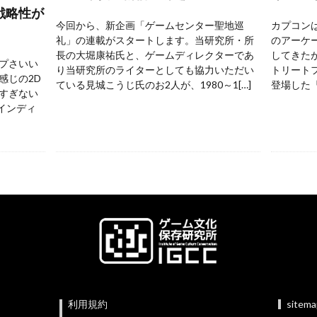
戦略性が
今回から、新企画「ゲームセンター聖地巡
カプコンは
礼」の連載がスタートします。当研究所・所
のアーケ
長の大堀康祐氏と、ゲームディレクターであ
してきた
プさいい
り当研究所のライターとしても協力いただい
トリートフ
感じの2D
ている見城こうじ氏のお2人が、1980～1[…]
登場した『
すぎない
 インディ
利用規約
sitem