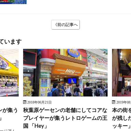
《前の記事へ
ています
2018年06月21日
2019年0
ンが集う
秋葉原ゲーセンの老舗にしてコアな
本の街
」
プレイヤーが集うレトロゲームの王
が残し
国 「Hey」
ッキー
ージアム