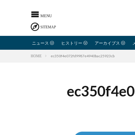
ニュース
ヒストリー
アーカイブス
ec350f4e072fd9987e4940bac25923cb
HOME
ec350f4e