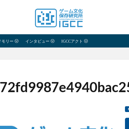
メモリー
インタビュー
IGCCアクト
072fd9987e4940bac2