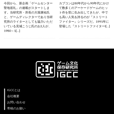
今回から、新企画「ゲームセンター
カプコンは80年代から90年代にかけ
聖地巡礼」の連載がスタートしま
て数多くのアーケードゲームのヒッ
す。当研究所・所長の大堀康祐氏
ト作を世に生み出してきたが、中で
と、ゲームディレクターであり当研
も高い人気を誇るのが『ストリート
究所のライターとしても協力いただ
ファイター』シリーズだ。1991年に
いている見城こうじ氏のお2人が、
登場した『ストリートファイターI[…]
1980～1[…]
IGCCとは
会社概要
お問い合わせ
寄稿のお願い