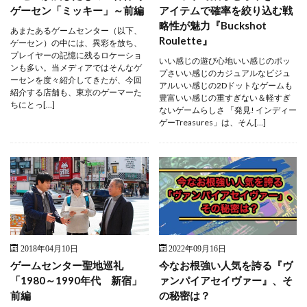
ゲーセン「ミッキー」～前編
アイテムで確率を絞り込む戦
略性が魅力『Buckshot
あまたあるゲームセンター（以下、
Roulette』
ゲーセン）の中には、異彩を放ち、
プレイヤーの記憶に残るロケーショ
いい感じの遊び心地いい感じのポッ
ンも多い。当メディアではそんなゲ
プさいい感じのカジュアルなビジュ
ーセンを度々紹介してきたが、今回
アルいい感じの2Dドットなゲームも
紹介する店舗も、東京のゲーマーた
豊富いい感じの重すぎない＆軽すぎ
ちにとっ[…]
ないゲームらしさ 「発見! インディー
ゲーTreasures」は、そん[…]
2018年04月10日
2022年09月16日
ゲームセンター聖地巡礼
今なお根強い人気を誇る『ヴ
「1980～1990年代 新宿」
ァンパイアセイヴァー』、そ
前編
の秘密は？