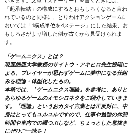
いきます。文章（ストーリー）を書くときには、
「起承転結」の構成にするとおもしろくなると言わ
れているのと同様に、とりわけアクションゲームに
おいては「1構成単位を4ステージ」にした結果、お
もしろさがより増した例が古くから見受けられま
す。
「ゲームニクス」とは？
現亜細亜大学教授のサイトウ・アキヒロ先生提唱に
よる、プレイヤーが思わずゲームに夢中になる仕組
みを理論・体型化したもの。
本稿では、「ゲームニクス理論」を参考に、ありと
あらゆるゲームのオモシロネタをご紹介していきま
す。「理論」というおカタイ言葉とは正反対に、中
身はとってもユルユルですので、仕事や勉強の休憩
時間や車内での暇つぶしなど、ちょっとした息抜き
にぜひご一読を！