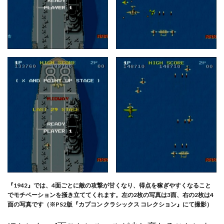
『1942』では、4面ごとに敵の攻撃が甘くなり、得点を稼ぎやすくなること
でモチベーションを掻き立ててくれます。左の2枚の写真は3面、右の2枚は4
面の写真です（※PS2版『カプコン クラシックス コレクション』にて撮影）