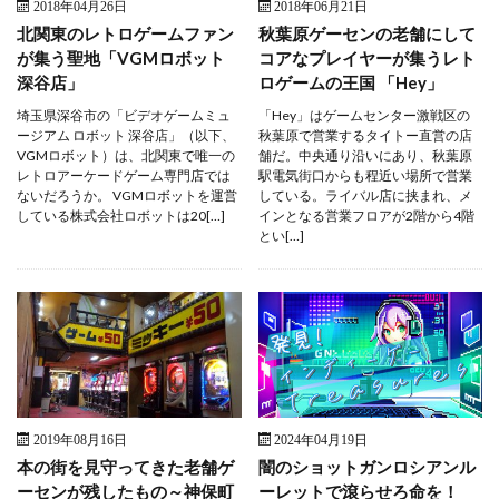
2018年04月26日
2018年06月21日
北関東のレトロゲームファン
秋葉原ゲーセンの老舗にして
が集う聖地「VGMロボット
コアなプレイヤーが集うレト
深谷店」
ロゲームの王国 「Hey」
埼玉県深谷市の「ビデオゲームミュ
「Hey」はゲームセンター激戦区の
ージアム ロボット 深谷店」（以下、
秋葉原で営業するタイトー直営の店
VGMロボット）は、北関東で唯一の
舗だ。中央通り沿いにあり、秋葉原
レトロアーケードゲーム専門店では
駅電気街口からも程近い場所で営業
ないだろうか。 VGMロボットを運営
している。ライバル店に挟まれ、メ
している株式会社ロボットは20[…]
インとなる営業フロアが2階から4階
とい[…]
2019年08月16日
2024年04月19日
本の街を見守ってきた老舗ゲ
闇のショットガンロシアンル
ーセンが残したもの～神保町
ーレットで滾らせろ命を！