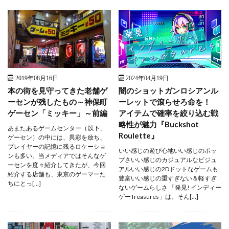
2019年08月16日
2024年04月19日
本の街を見守ってきた老舗ゲ
闇のショットガンロシアンル
ーセンが残したもの～神保町
ーレットで滾らせろ命を！
ゲーセン「ミッキー」～前編
アイテムで確率を絞り込む戦
略性が魅力『Buckshot
あまたあるゲームセンター（以下、
Roulette』
ゲーセン）の中には、異彩を放ち、
プレイヤーの記憶に残るロケーショ
いい感じの遊び心地いい感じのポッ
ンも多い。当メディアではそんなゲ
プさいい感じのカジュアルなビジュ
ーセンを度々紹介してきたが、今回
アルいい感じの2Dドットなゲームも
紹介する店舗も、東京のゲーマーた
豊富いい感じの重すぎない＆軽すぎ
ちにとっ[…]
ないゲームらしさ 「発見! インディー
ゲーTreasures」は、そん[…]