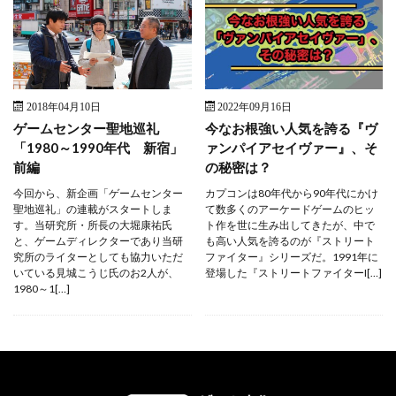
2018年04月10日
2022年09月16日
ゲームセンター聖地巡礼
今なお根強い人気を誇る『ヴ
「1980～1990年代 新宿」
ァンパイアセイヴァー』、そ
前編
の秘密は？
今回から、新企画「ゲームセンター
カプコンは80年代から90年代にかけ
聖地巡礼」の連載がスタートしま
て数多くのアーケードゲームのヒッ
す。当研究所・所長の大堀康祐氏
ト作を世に生み出してきたが、中で
と、ゲームディレクターであり当研
も高い人気を誇るのが『ストリート
究所のライターとしても協力いただ
ファイター』シリーズだ。1991年に
いている見城こうじ氏のお2人が、
登場した『ストリートファイターI[…]
1980～1[…]