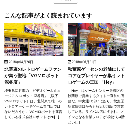
こんな記事がよく読まれています
2018年04月26日
2018年06月21日
北関東のレトロゲームファン
秋葉原ゲーセンの老舗にして
が集う聖地「VGMロボット
コアなプレイヤーが集うレト
深谷店」
ロゲームの王国 「Hey」
埼玉県深谷市の「ビデオゲームミュ
「Hey」はゲームセンター激戦区の
ージアム ロボット 深谷店」（以下、
秋葉原で営業するタイトー直営の店
VGMロボット）は、北関東で唯一の
舗だ。中央通り沿いにあり、秋葉原
レトロアーケードゲーム専門店では
駅電気街口からも程近い場所で営業
ないだろうか。 VGMロボットを運営
している。ライバル店に挟まれ、メ
している株式会社ロボットは20[…]
インとなる営業フロアが2階から4階
とい[…]