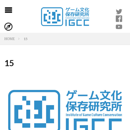
15
HOME
15