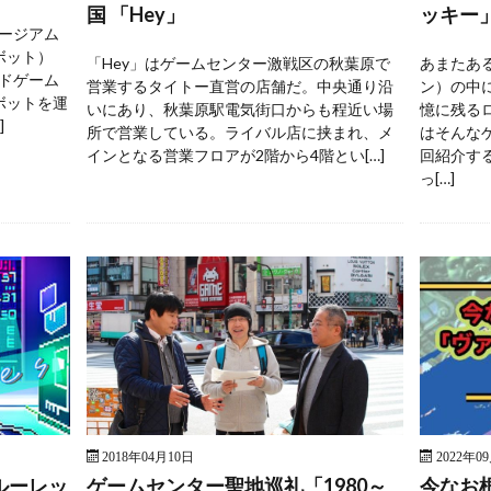
国 「Hey」
ッキー
ージアム
ボット）
「Hey」はゲームセンター激戦区の秋葉原で
あまたあ
ドゲーム
営業するタイトー直営の店舗だ。中央通り沿
ン）の中
ボットを運
いにあり、秋葉原駅電気街口からも程近い場
憶に残る
]
所で営業している。ライバル店に挟まれ、メ
はそんな
インとなる営業フロアが2階から4階とい[…]
回紹介す
っ[…]
2018年04月10日
2022年0
ルーレッ
ゲームセンター聖地巡礼「1980～
今なお