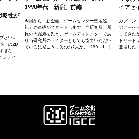
1990年代 新宿」前編
イアセ
戦略性が
今回から、新企画「ゲームセンター聖地巡
カプコンは
礼」の連載がスタートします。当研究所・所
のアーケ
長の大堀康祐氏と、ゲームディレクターであ
してきた
プさいい
り当研究所のライターとしても協力いただい
トリートフ
感じの2D
ている見城こうじ氏のお2人が、1980～1[…]
登場した『
すぎない
 インディ