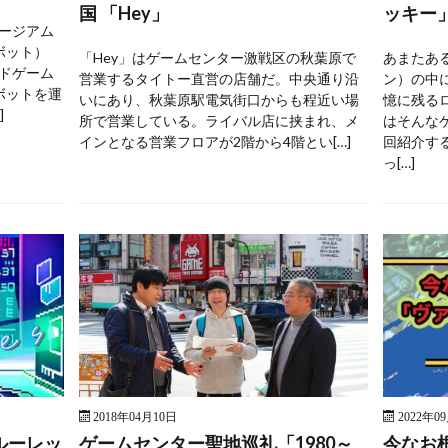
国 「Hey」
ッキー
ージアム
ボット）
「Hey」はゲームセンター激戦区の秋葉原で
あまたあ
ドゲーム
営業するタイトー直営の店舗だ。中央通り沿
ン）の中
ボットを運
いにあり、秋葉原駅電気街口からも程近い場
憶に残る
]
所で営業している。ライバル店に挟まれ、メ
はそんな
インとなる営業フロアが2階から4階とい[…]
回紹介す
っ[…]
2018年04月10日
2022年0
ルーレッ
ゲームセンター聖地巡礼「1980～
今なお