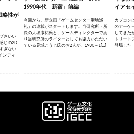
1990年代 新宿」前編
イアセ
戦略性が
今回から、新企画「ゲームセンター聖地巡
カプコンは
礼」の連載がスタートします。当研究所・所
のアーケ
長の大堀康祐氏と、ゲームディレクターであ
してきた
プさいい
り当研究所のライターとしても協力いただい
トリートフ
感じの2D
ている見城こうじ氏のお2人が、1980～1[…]
登場した『
すぎない
 インディ