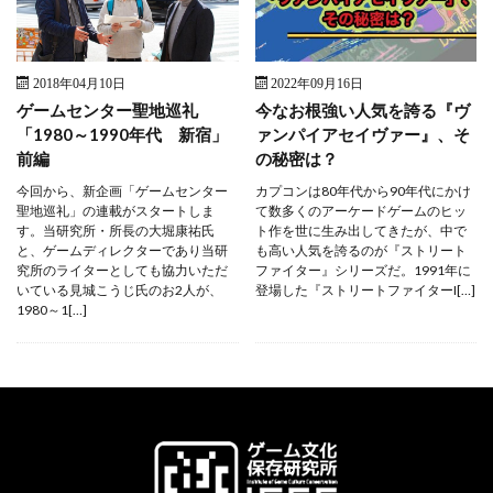
2018年04月10日
2022年09月16日
ゲームセンター聖地巡礼
今なお根強い人気を誇る『ヴ
「1980～1990年代 新宿」
ァンパイアセイヴァー』、そ
前編
の秘密は？
今回から、新企画「ゲームセンター
カプコンは80年代から90年代にかけ
聖地巡礼」の連載がスタートしま
て数多くのアーケードゲームのヒッ
す。当研究所・所長の大堀康祐氏
ト作を世に生み出してきたが、中で
と、ゲームディレクターであり当研
も高い人気を誇るのが『ストリート
究所のライターとしても協力いただ
ファイター』シリーズだ。1991年に
いている見城こうじ氏のお2人が、
登場した『ストリートファイターI[…]
1980～1[…]