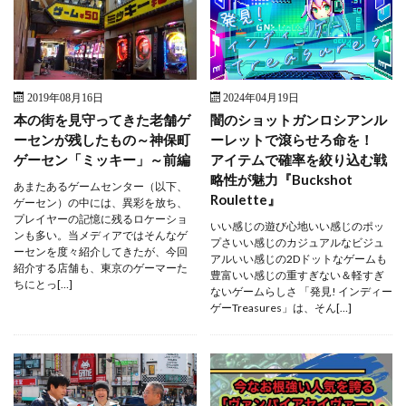
2019年08月16日
2024年04月19日
本の街を見守ってきた老舗ゲ
闇のショットガンロシアンル
ーセンが残したもの～神保町
ーレットで滾らせろ命を！
ゲーセン「ミッキー」～前編
アイテムで確率を絞り込む戦
略性が魅力『Buckshot
あまたあるゲームセンター（以下、
Roulette』
ゲーセン）の中には、異彩を放ち、
プレイヤーの記憶に残るロケーショ
いい感じの遊び心地いい感じのポッ
ンも多い。当メディアではそんなゲ
プさいい感じのカジュアルなビジュ
ーセンを度々紹介してきたが、今回
アルいい感じの2Dドットなゲームも
紹介する店舗も、東京のゲーマーた
豊富いい感じの重すぎない＆軽すぎ
ちにとっ[…]
ないゲームらしさ 「発見! インディー
ゲーTreasures」は、そん[…]