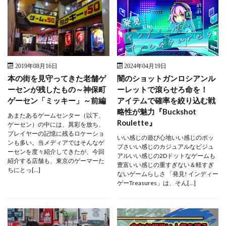
2019年08月16日
2024年04月19日
本の街を見守ってきた老舗ゲ
闇のショットガンロシアンル
ーセンが残したもの～神保町
ーレットで滾らせろ命を！
ゲーセン「ミッキー」～前編
アイテムで確率を絞り込む戦
略性が魅力『Buckshot
あまたあるゲームセンター（以下、
Roulette』
ゲーセン）の中には、異彩を放ち、
プレイヤーの記憶に残るロケーショ
いい感じの遊び心地いい感じのポッ
ンも多い。当メディアではそんなゲ
プさいい感じのカジュアルなビジュ
ーセンを度々紹介してきたが、今回
アルいい感じの2Dドットなゲームも
紹介する店舗も、東京のゲーマーた
豊富いい感じの重すぎない＆軽すぎ
ちにとっ[…]
ないゲームらしさ 「発見! インディー
ゲーTreasures」は、そん[…]