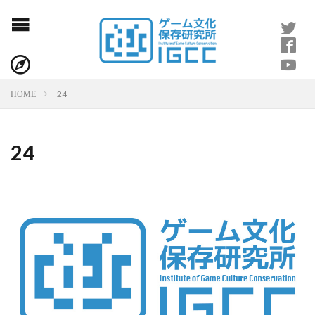
24
HOME
24