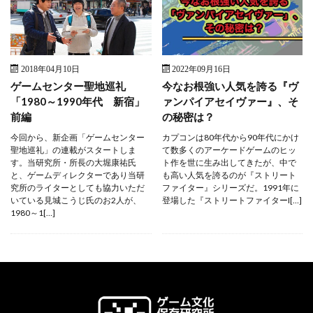
2018年04月10日
2022年09月16日
ゲームセンター聖地巡礼
今なお根強い人気を誇る『ヴ
「1980～1990年代 新宿」
ァンパイアセイヴァー』、そ
前編
の秘密は？
今回から、新企画「ゲームセンター
カプコンは80年代から90年代にかけ
聖地巡礼」の連載がスタートしま
て数多くのアーケードゲームのヒッ
す。当研究所・所長の大堀康祐氏
ト作を世に生み出してきたが、中で
と、ゲームディレクターであり当研
も高い人気を誇るのが『ストリート
究所のライターとしても協力いただ
ファイター』シリーズだ。1991年に
いている見城こうじ氏のお2人が、
登場した『ストリートファイターI[…]
1980～1[…]