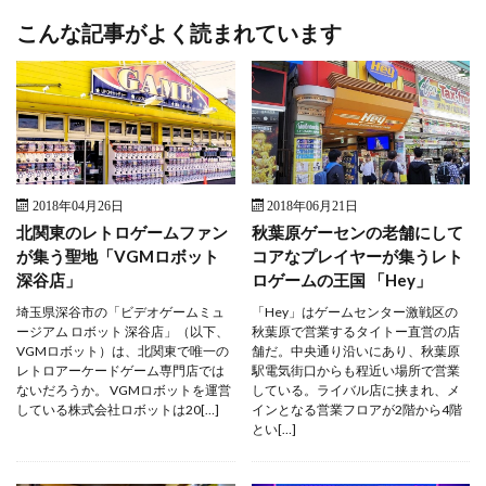
こんな記事がよく読まれています
2018年04月26日
2018年06月21日
北関東のレトロゲームファン
秋葉原ゲーセンの老舗にして
が集う聖地「VGMロボット
コアなプレイヤーが集うレト
深谷店」
ロゲームの王国 「Hey」
埼玉県深谷市の「ビデオゲームミュ
「Hey」はゲームセンター激戦区の
ージアム ロボット 深谷店」（以下、
秋葉原で営業するタイトー直営の店
VGMロボット）は、北関東で唯一の
舗だ。中央通り沿いにあり、秋葉原
レトロアーケードゲーム専門店では
駅電気街口からも程近い場所で営業
ないだろうか。 VGMロボットを運営
している。ライバル店に挟まれ、メ
している株式会社ロボットは20[…]
インとなる営業フロアが2階から4階
とい[…]