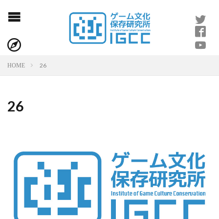
26
HOME
26