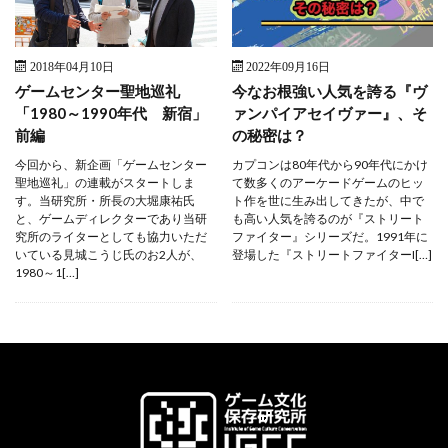
2018年04月10日
2022年09月16日
ゲームセンター聖地巡礼
今なお根強い人気を誇る『ヴ
「1980～1990年代 新宿」
ァンパイアセイヴァー』、そ
前編
の秘密は？
今回から、新企画「ゲームセンター
カプコンは80年代から90年代にかけ
聖地巡礼」の連載がスタートしま
て数多くのアーケードゲームのヒッ
す。当研究所・所長の大堀康祐氏
ト作を世に生み出してきたが、中で
と、ゲームディレクターであり当研
も高い人気を誇るのが『ストリート
究所のライターとしても協力いただ
ファイター』シリーズだ。1991年に
いている見城こうじ氏のお2人が、
登場した『ストリートファイターI[…]
1980～1[…]