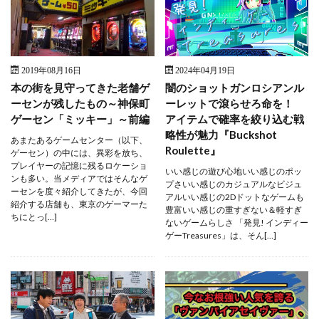
2019年08月16日
2024年04月19日
本の街を見守ってきた老舗ゲ
闇のショットガンロシアンル
ーセンが残したもの～神保町
ーレットで滾らせろ命を！
ゲーセン「ミッキー」～前編
アイテムで確率を絞り込む戦
略性が魅力『Buckshot
あまたあるゲームセンター（以下、
Roulette』
ゲーセン）の中には、異彩を放ち、
プレイヤーの記憶に残るロケーショ
いい感じの遊び心地いい感じのポッ
ンも多い。当メディアではそんなゲ
プさいい感じのカジュアルなビジュ
ーセンを度々紹介してきたが、今回
アルいい感じの2Dドットなゲームも
紹介する店舗も、東京のゲーマーた
豊富いい感じの重すぎない＆軽すぎ
ちにとっ[…]
ないゲームらしさ 「発見! インディー
ゲーTreasures」は、そん[…]