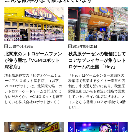
2018年04月26日
2018年06月21日
北関東のレトロゲームファン
秋葉原ゲーセンの老舗にして
が集う聖地「VGMロボット
コアなプレイヤーが集うレト
深谷店」
ロゲームの王国 「Hey」
埼玉県深谷市の「ビデオゲームミュ
「Hey」はゲームセンター激戦区の
ージアム ロボット 深谷店」（以下、
秋葉原で営業するタイトー直営の店
VGMロボット）は、北関東で唯一の
舗だ。中央通り沿いにあり、秋葉原
レトロアーケードゲーム専門店では
駅電気街口からも程近い場所で営業
ないだろうか。 VGMロボットを運営
している。ライバル店に挟まれ、メ
している株式会社ロボットは20[…]
インとなる営業フロアが2階から4階
とい[…]