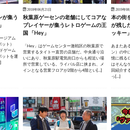
2018年06月21日
2019年0
ンが集う
秋葉原ゲーセンの老舗にしてコアな
本の街
」
プレイヤーが集うレトロゲームの王
が残し
国 「Hey」
ッキー
ージアム
ボット）
「Hey」はゲームセンター激戦区の秋葉原で
あまたあ
ドゲーム
営業するタイトー直営の店舗だ。中央通り沿
ン）の中
ボットを運
いにあり、秋葉原駅電気街口からも程近い場
憶に残る
]
所で営業している。ライバル店に挟まれ、メ
はそんな
インとなる営業フロアが2階から4階とい[…]
回紹介す
っ[…]