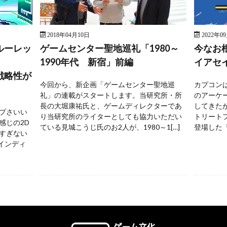
2018年04月10日
2022年0
ルーレッ
ゲームセンター聖地巡礼「1980～
今なお
1990年代 新宿」前編
イアセ
戦略性が
今回から、新企画「ゲームセンター聖地巡
カプコンは
礼」の連載がスタートします。当研究所・所
のアーケ
長の大堀康祐氏と、ゲームディレクターであ
してきた
プさいい
り当研究所のライターとしても協力いただい
トリートフ
感じの2D
ている見城こうじ氏のお2人が、1980～1[…]
登場した『
すぎない
 インディ