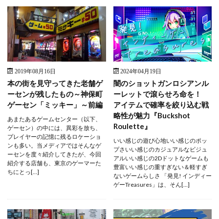
2019年08月16日
2024年04月19日
本の街を見守ってきた老舗ゲ
闇のショットガンロシアンル
ーセンが残したもの～神保町
ーレットで滾らせろ命を！
ゲーセン「ミッキー」～前編
アイテムで確率を絞り込む戦
略性が魅力『Buckshot
あまたあるゲームセンター（以下、
Roulette』
ゲーセン）の中には、異彩を放ち、
プレイヤーの記憶に残るロケーショ
いい感じの遊び心地いい感じのポッ
ンも多い。当メディアではそんなゲ
プさいい感じのカジュアルなビジュ
ーセンを度々紹介してきたが、今回
アルいい感じの2Dドットなゲームも
紹介する店舗も、東京のゲーマーた
豊富いい感じの重すぎない＆軽すぎ
ちにとっ[…]
ないゲームらしさ 「発見! インディー
ゲーTreasures」は、そん[…]