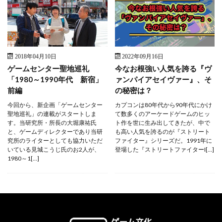
2018年04月10日
2022年09月16日
ゲームセンター聖地巡礼
今なお根強い人気を誇る『ヴ
「1980～1990年代 新宿」
ァンパイアセイヴァー』、そ
前編
の秘密は？
今回から、新企画「ゲームセンター
カプコンは80年代から90年代にかけ
聖地巡礼」の連載がスタートしま
て数多くのアーケードゲームのヒッ
す。当研究所・所長の大堀康祐氏
ト作を世に生み出してきたが、中で
と、ゲームディレクターであり当研
も高い人気を誇るのが『ストリート
究所のライターとしても協力いただ
ファイター』シリーズだ。1991年に
いている見城こうじ氏のお2人が、
登場した『ストリートファイターI[…]
1980～1[…]