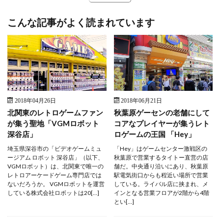
こんな記事がよく読まれています
2018年04月26日
2018年06月21日
北関東のレトロゲームファン
秋葉原ゲーセンの老舗にして
が集う聖地「VGMロボット
コアなプレイヤーが集うレト
深谷店」
ロゲームの王国 「Hey」
埼玉県深谷市の「ビデオゲームミュ
「Hey」はゲームセンター激戦区の
ージアム ロボット 深谷店」（以下、
秋葉原で営業するタイトー直営の店
VGMロボット）は、北関東で唯一の
舗だ。中央通り沿いにあり、秋葉原
レトロアーケードゲーム専門店では
駅電気街口からも程近い場所で営業
ないだろうか。 VGMロボットを運営
している。ライバル店に挟まれ、メ
している株式会社ロボットは20[…]
インとなる営業フロアが2階から4階
とい[…]