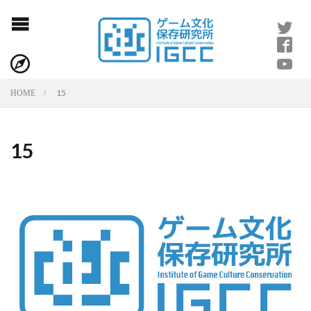
15
HOME
15