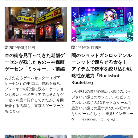
2019年08月16日
2024年04月19日
本の街を見守ってきた老舗ゲ
闇のショットガンロシアンル
ーセンが残したもの～神保町
ーレットで滾らせろ命を！
ゲーセン「ミッキー」～前編
アイテムで確率を絞り込む戦
略性が魅力『Buckshot
あまたあるゲームセンター（以下、
Roulette』
ゲーセン）の中には、異彩を放ち、
プレイヤーの記憶に残るロケーショ
いい感じの遊び心地いい感じのポッ
ンも多い。当メディアではそんなゲ
プさいい感じのカジュアルなビジュ
ーセンを度々紹介してきたが、今回
アルいい感じの2Dドットなゲームも
紹介する店舗も、東京のゲーマーた
豊富いい感じの重すぎない＆軽すぎ
ちにとっ[…]
ないゲームらしさ 「発見! インディー
ゲーTreasures」は、そん[…]