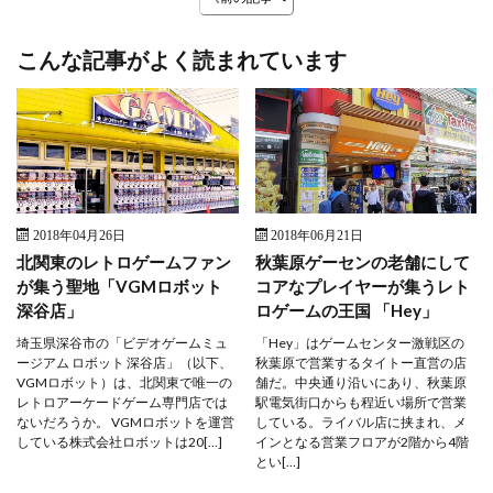
こんな記事がよく読まれています
2018年04月26日
2018年06月21日
北関東のレトロゲームファン
秋葉原ゲーセンの老舗にして
が集う聖地「VGMロボット
コアなプレイヤーが集うレト
深谷店」
ロゲームの王国 「Hey」
埼玉県深谷市の「ビデオゲームミュ
「Hey」はゲームセンター激戦区の
ージアム ロボット 深谷店」（以下、
秋葉原で営業するタイトー直営の店
VGMロボット）は、北関東で唯一の
舗だ。中央通り沿いにあり、秋葉原
レトロアーケードゲーム専門店では
駅電気街口からも程近い場所で営業
ないだろうか。 VGMロボットを運営
している。ライバル店に挟まれ、メ
している株式会社ロボットは20[…]
インとなる営業フロアが2階から4階
とい[…]