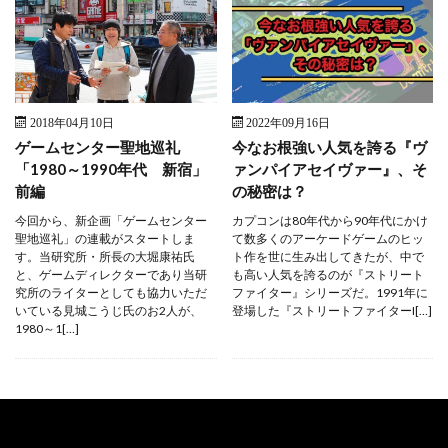
2018年04月10日
2022年09月16日
ゲームセンター聖地巡礼
今なお根強い人気を誇る『ヴ
「1980～1990年代 新宿」
ァンパイアセイヴァー』、そ
前編
の秘密は？
今回から、新企画「ゲームセンター
カプコンは80年代から90年代にかけ
聖地巡礼」の連載がスタートしま
て数多くのアーケードゲームのヒッ
す。当研究所・所長の大堀康祐氏
ト作を世に生み出してきたが、中で
と、ゲームディレクターであり当研
も高い人気を誇るのが『ストリート
究所のライターとしても協力いただ
ファイター』シリーズだ。1991年に
いている見城こうじ氏のお2人が、
登場した『ストリートファイターI[…]
1980～1[…]