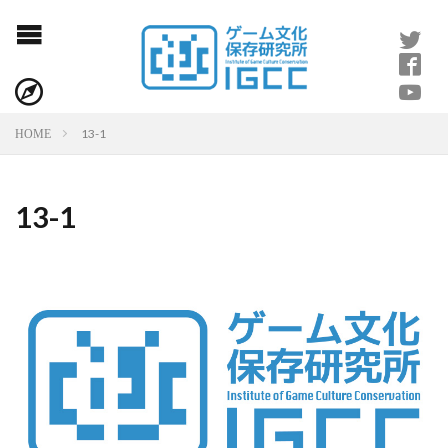
13-1
HOME
13-1