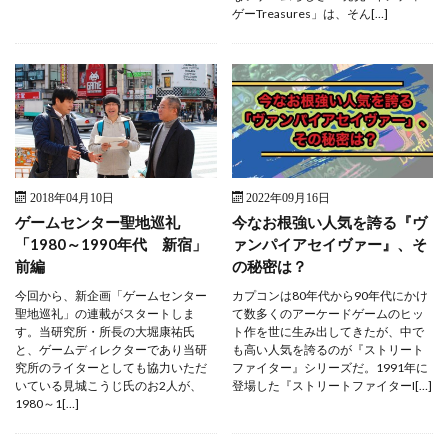
ゲーTreasures」は、そん[…]
2018年04月10日
2022年09月16日
ゲームセンター聖地巡礼
今なお根強い人気を誇る『ヴ
「1980～1990年代 新宿」
ァンパイアセイヴァー』、そ
前編
の秘密は？
今回から、新企画「ゲームセンター
カプコンは80年代から90年代にかけ
聖地巡礼」の連載がスタートしま
て数多くのアーケードゲームのヒッ
す。当研究所・所長の大堀康祐氏
ト作を世に生み出してきたが、中で
と、ゲームディレクターであり当研
も高い人気を誇るのが『ストリート
究所のライターとしても協力いただ
ファイター』シリーズだ。1991年に
いている見城こうじ氏のお2人が、
登場した『ストリートファイターI[…]
1980～1[…]