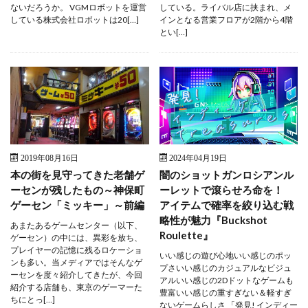
ないだろうか。 VGMロボットを運営
している。ライバル店に挟まれ、メ
している株式会社ロボットは20[…]
インとなる営業フロアが2階から4階
とい[…]
2019年08月16日
2024年04月19日
本の街を見守ってきた老舗ゲ
闇のショットガンロシアンル
ーセンが残したもの～神保町
ーレットで滾らせろ命を！
ゲーセン「ミッキー」～前編
アイテムで確率を絞り込む戦
略性が魅力『Buckshot
あまたあるゲームセンター（以下、
Roulette』
ゲーセン）の中には、異彩を放ち、
プレイヤーの記憶に残るロケーショ
いい感じの遊び心地いい感じのポッ
ンも多い。当メディアではそんなゲ
プさいい感じのカジュアルなビジュ
ーセンを度々紹介してきたが、今回
アルいい感じの2Dドットなゲームも
紹介する店舗も、東京のゲーマーた
豊富いい感じの重すぎない＆軽すぎ
ちにとっ[…]
ないゲームらしさ 「発見! インディー