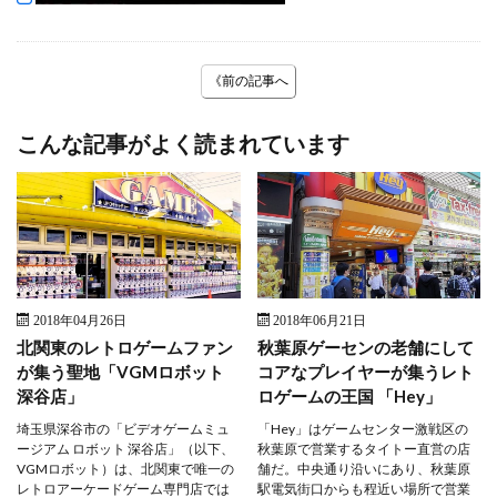
《前の記事へ
こんな記事がよく読まれています
2018年04月26日
2018年06月21日
北関東のレトロゲームファン
秋葉原ゲーセンの老舗にして
が集う聖地「VGMロボット
コアなプレイヤーが集うレト
深谷店」
ロゲームの王国 「Hey」
埼玉県深谷市の「ビデオゲームミュ
「Hey」はゲームセンター激戦区の
ージアム ロボット 深谷店」（以下、
秋葉原で営業するタイトー直営の店
VGMロボット）は、北関東で唯一の
舗だ。中央通り沿いにあり、秋葉原
レトロアーケードゲーム専門店では
駅電気街口からも程近い場所で営業