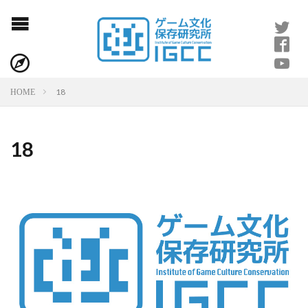
18
HOME
18