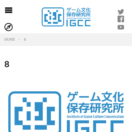
8
HOME
8