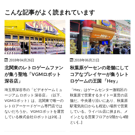
こんな記事がよく読まれています
2018年04月26日
2018年06月21日
北関東のレトロゲームファン
秋葉原ゲーセンの老舗にして
が集う聖地「VGMロボット
コアなプレイヤーが集うレト
深谷店」
ロゲームの王国 「Hey」
埼玉県深谷市の「ビデオゲームミュ
「Hey」はゲームセンター激戦区の
ージアム ロボット 深谷店」（以下、
秋葉原で営業するタイトー直営の店
VGMロボット）は、北関東で唯一の
舗だ。中央通り沿いにあり、秋葉原
レトロアーケードゲーム専門店では
駅電気街口からも程近い場所で営業
ないだろうか。 VGMロボットを運営
している。ライバル店に挟まれ、メ
している株式会社ロボットは20[…]
インとなる営業フロアが2階から4階
とい[…]