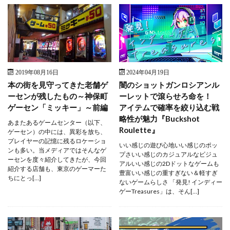
2019年08月16日
2024年04月19日
本の街を見守ってきた老舗ゲ
闇のショットガンロシアンル
ーセンが残したもの～神保町
ーレットで滾らせろ命を！
ゲーセン「ミッキー」～前編
アイテムで確率を絞り込む戦
略性が魅力『Buckshot
あまたあるゲームセンター（以下、
Roulette』
ゲーセン）の中には、異彩を放ち、
プレイヤーの記憶に残るロケーショ
いい感じの遊び心地いい感じのポッ
ンも多い。当メディアではそんなゲ
プさいい感じのカジュアルなビジュ
ーセンを度々紹介してきたが、今回
アルいい感じの2Dドットなゲームも
紹介する店舗も、東京のゲーマーた
豊富いい感じの重すぎない＆軽すぎ
ちにとっ[…]
ないゲームらしさ 「発見! インディー
ゲーTreasures」は、そん[…]