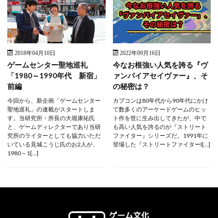
2018年04月10日
2022年09月16日
ゲームセンター聖地巡礼
今なお根強い人気を誇る『ヴ
「1980～1990年代 新宿」
ァンパイアセイヴァー』、そ
前編
の秘密は？
今回から、新企画「ゲームセンター
カプコンは80年代から90年代にかけ
聖地巡礼」の連載がスタートしま
て数多くのアーケードゲームのヒッ
す。当研究所・所長の大堀康祐氏
ト作を世に生み出してきたが、中で
と、ゲームディレクターであり当研
も高い人気を誇るのが『ストリート
究所のライターとしても協力いただ
ファイター』シリーズだ。1991年に
いている見城こうじ氏のお2人が、
登場した『ストリートファイターI[…]
1980～1[…]