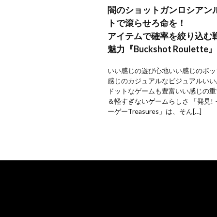
闇のショットガンロシアン
トで滾らせろ命を！
アイテムで確率を絞り込む
魅力『Buckshot Roulette』
いい感じの遊び心地いい感じのポッ
感じのカジュアルなビジュアルいい
ドットなゲームも豊富いい感じの重
＆軽すぎないゲームらしさ 「発見!
ーゲーTreasures」は、そん[…]