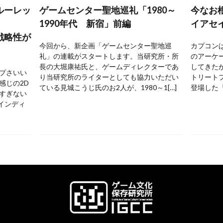
ルーレッ
ゲームセンター聖地巡礼「1980～
今なお
1990年代 新宿」前編
イアセ
戦略性が
今回から、新企画「ゲームセンター聖地巡
カプコンは
礼」の連載がスタートします。当研究所・所
のアーケ
長の大堀康祐氏と、ゲームディレクターであ
してきた
プさいい
り当研究所のライターとしても協力いただい
トリートフ
感じの2D
ている見城こうじ氏のお2人が、1980～1[…]
登場した『
すぎない
 インディ