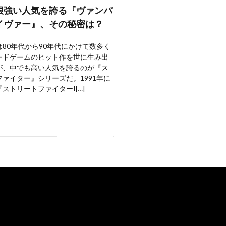
根強い人気を誇る『ヴァンパ
イヴァー』、その秘密は？
80年代から90年代にかけて数多く
ードゲームのヒット作を世に生み出
が、中でも高い人気を誇るのが『ス
ァイター』シリーズだ。1991年に
ストリートファイターI[…]