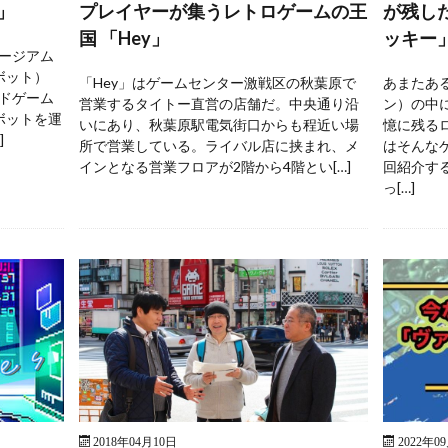
」
プレイヤーが集うレトロゲームの王
が残し
国 「Hey」
ッキー
ージアム
ボット）
「Hey」はゲームセンター激戦区の秋葉原で
あまたあ
ドゲーム
営業するタイトー直営の店舗だ。中央通り沿
ン）の中
ボットを運
いにあり、秋葉原駅電気街口からも程近い場
憶に残る
]
所で営業している。ライバル店に挟まれ、メ
はそんな
インとなる営業フロアが2階から4階とい[…]
回紹介す
っ[…]
2018年04月10日
2022年0