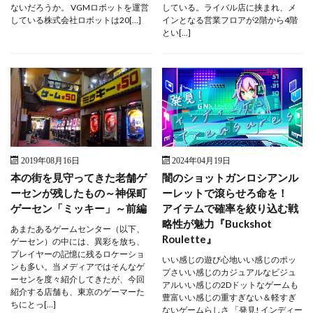
ないだろうか。 VGMロボットを運営
している。ライバル店に挟まれ、メ
している株式会社ロボットは20[…]
インとなる営業フロアが2階から4階
とい[…]
2019年08月16日
2024年04月19日
本の街を見守ってきた老舗ゲ
闇のショットガンロシアンル
ーセンが残したもの～神保町
ーレットで滾らせろ命を！
ゲーセン「ミッキー」～前編
アイテムで確率を絞り込む戦
略性が魅力『Buckshot
あまたあるゲームセンター（以下、
Roulette』
ゲーセン）の中には、異彩を放ち、
プレイヤーの記憶に残るロケーショ
いい感じの遊び心地いい感じのポッ
ンも多い。当メディアではそんなゲ
プさいい感じのカジュアルなビジュ
ーセンを度々紹介してきたが、今回
アルいい感じの2Dドットなゲームも
紹介する店舗も、東京のゲーマーた
豊富いい感じの重すぎない＆軽すぎ
ちにとっ[…]
ないゲームらしさ 「発見! インディー