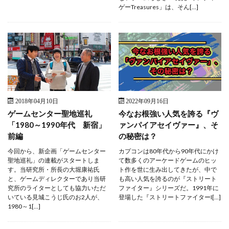
ゲーTreasures」は、そん[…]
2018年04月10日
2022年09月16日
ゲームセンター聖地巡礼
今なお根強い人気を誇る『ヴ
「1980～1990年代 新宿」
ァンパイアセイヴァー』、そ
前編
の秘密は？
今回から、新企画「ゲームセンター
カプコンは80年代から90年代にかけ
聖地巡礼」の連載がスタートしま
て数多くのアーケードゲームのヒッ
す。当研究所・所長の大堀康祐氏
ト作を世に生み出してきたが、中で
と、ゲームディレクターであり当研
も高い人気を誇るのが『ストリート
究所のライターとしても協力いただ
ファイター』シリーズだ。1991年に
いている見城こうじ氏のお2人が、
登場した『ストリートファイターI[…]
1980～1[…]