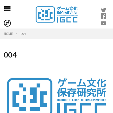
004
HOME
004