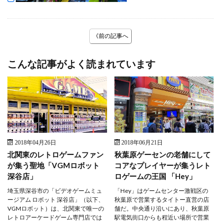
《前の記事へ
こんな記事がよく読まれています
2018年04月26日
2018年06月21日
北関東のレトロゲームファン
秋葉原ゲーセンの老舗にして
が集う聖地「VGMロボット
コアなプレイヤーが集うレト
深谷店」
ロゲームの王国 「Hey」
埼玉県深谷市の「ビデオゲームミュ
「Hey」はゲームセンター激戦区の
ージアム ロボット 深谷店」（以下、
秋葉原で営業するタイトー直営の店
VGMロボット）は、北関東で唯一の
舗だ。中央通り沿いにあり、秋葉原
レトロアーケードゲーム専門店では
駅電気街口からも程近い場所で営業