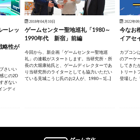
2018年04月10日
2022年0
ルーレッ
ゲームセンター聖地巡礼「1980～
今なお
1990年代 新宿」前編
イアセ
戦略性が
今回から、新企画「ゲームセンター聖地巡
カプコンは
礼」の連載がスタートします。当研究所・所
のアーケ
長の大堀康祐氏と、ゲームディレクターであ
してきた
プさいい
り当研究所のライターとしても協力いただい
トリートフ
感じの2D
ている見城こうじ氏のお2人が、1980～1[…]
登場した『
すぎない
 インディ