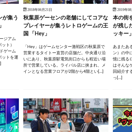
2018年06月21日
2019年0
ンが集う
秋葉原ゲーセンの老舗にしてコアな
本の街
」
プレイヤーが集うレトロゲームの王
が残し
国 「Hey」
ッキー
ージアム
ボット）
「Hey」はゲームセンター激戦区の秋葉原で
あまたあ
ドゲーム
営業するタイトー直営の店舗だ。中央通り沿
ン）の中
ボットを運
いにあり、秋葉原駅電気街口からも程近い場
憶に残る
]
所で営業している。ライバル店に挟まれ、メ
はそんな
インとなる営業フロアが2階から4階とい[…]
回紹介す
っ[…]