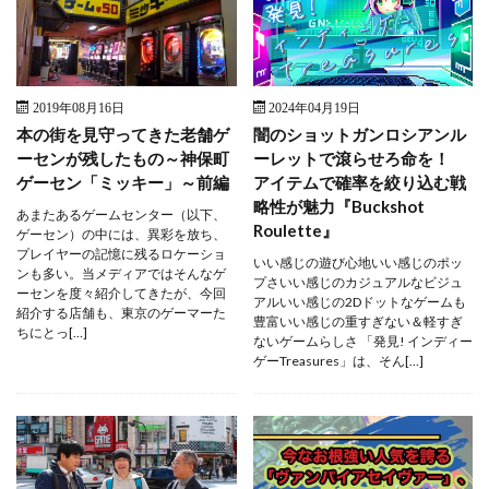
2019年08月16日
2024年04月19日
本の街を見守ってきた老舗ゲ
闇のショットガンロシアンル
ーセンが残したもの～神保町
ーレットで滾らせろ命を！
ゲーセン「ミッキー」～前編
アイテムで確率を絞り込む戦
略性が魅力『Buckshot
あまたあるゲームセンター（以下、
Roulette』
ゲーセン）の中には、異彩を放ち、
プレイヤーの記憶に残るロケーショ
いい感じの遊び心地いい感じのポッ
ンも多い。当メディアではそんなゲ
プさいい感じのカジュアルなビジュ
ーセンを度々紹介してきたが、今回
アルいい感じの2Dドットなゲームも
紹介する店舗も、東京のゲーマーた
豊富いい感じの重すぎない＆軽すぎ
ちにとっ[…]
ないゲームらしさ 「発見! インディー
ゲーTreasures」は、そん[…]