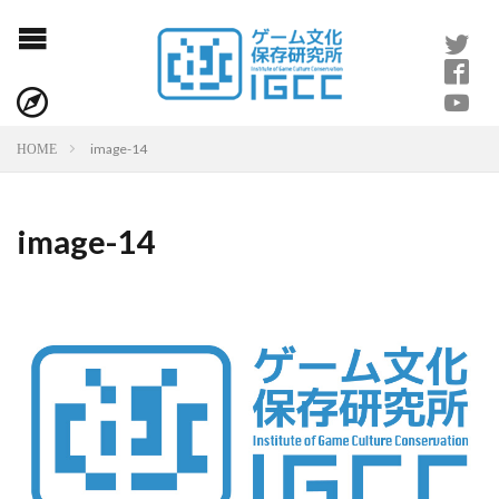
image-14
HOME
image-14