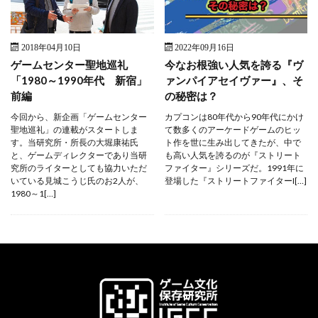
2018年04月10日
2022年09月16日
ゲームセンター聖地巡礼
今なお根強い人気を誇る『ヴ
「1980～1990年代 新宿」
ァンパイアセイヴァー』、そ
前編
の秘密は？
今回から、新企画「ゲームセンター
カプコンは80年代から90年代にかけ
聖地巡礼」の連載がスタートしま
て数多くのアーケードゲームのヒッ
す。当研究所・所長の大堀康祐氏
ト作を世に生み出してきたが、中で
と、ゲームディレクターであり当研
も高い人気を誇るのが『ストリート
究所のライターとしても協力いただ
ファイター』シリーズだ。1991年に
いている見城こうじ氏のお2人が、
登場した『ストリートファイターI[…]
1980～1[…]