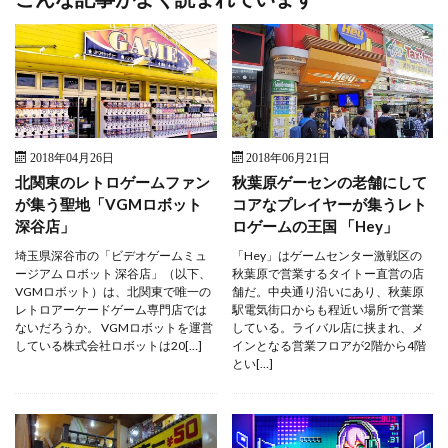
2018年04月26日
2018年06月21日
北関東のレトロゲームファン
秋葉原ゲーセンの老舗にして
が集う聖地「VGMロボット
コアなプレイヤーが集うレト
深谷店」
ロゲームの王国 「Hey」
埼玉県深谷市の「ビデオゲームミュ
「Hey」はゲームセンター激戦区の
ージアム ロボット 深谷店」（以下、
秋葉原で営業するタイトー直営の店
VGMロボット）は、北関東で唯一の
舗だ。中央通り沿いにあり、秋葉原
レトロアーケードゲーム専門店では
駅電気街口からも程近い場所で営業
ないだろうか。 VGMロボットを運営
している。ライバル店に挟まれ、メ
している株式会社ロボットは20[…]
インとなる営業フロアが2階から4階
とい[…]