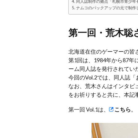
同人誌制作の拠点「札幌市青少年
ナムコのバックアップの元で制作
第一回・荒木聡さ
北海道在住のゲーマーの皆
第1回は、1984年から8
ーム同人誌を発行されてい
今回のVol.2では、同人
なお、荒木さんはインタビュ
をお祈りすると共に、本記
第一回 Vol.1は、
こちら
。