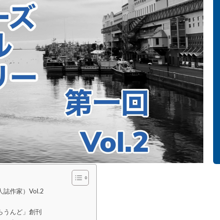
作家）Vol.2
らうんど」創刊