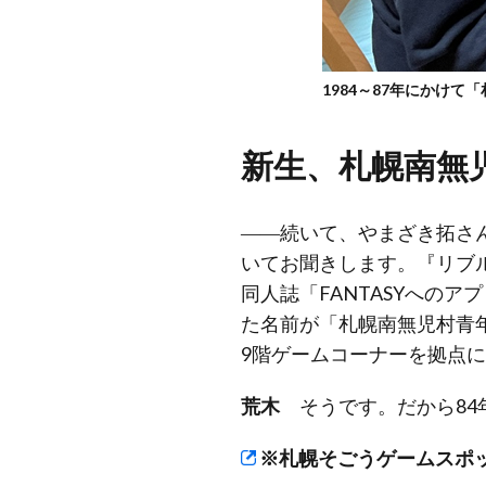
1984～87年にかけ
新生、札幌南無
――続いて、やまざき拓さ
いてお聞きします。『リブル
同人誌「FANTASYへの
た名前が「札幌南無児村青
9階ゲームコーナーを拠点
荒木
そうです。だから84
※札幌そごうゲームスポ