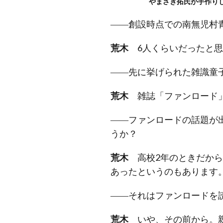
やまざき拓氏が手作り
――創設時点での南無児村
荒木
6人くらいだったと思
――先に挙げられた雑識童
荒木
雑誌「ファンロード」
――ファンロードの話題が
うか？
荒木
高校2年のときだから
あったというのもあります
――それはファンロードを
荒木
いや、その前から。親