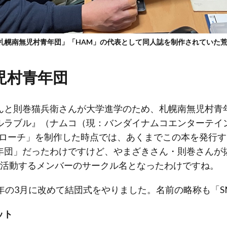
て「札幌南無児村青年団」「HAM」の代表として同人誌を制作されていた
児村青年団
んと則巻猫兵衛さんが大学進学のため、札幌南無児村青
ラブル』（ナムコ（現：バンダイナムコエンターテインメ
アプローチ」を制作した時点では、あくまでこの本を発行
年団」だったわけですけど、やまざきさん・則巻さんが
に活動するメンバーのサークル名となったわけですね。
年の3月に改めて結団式をやりました。名前の略称も「S
ット