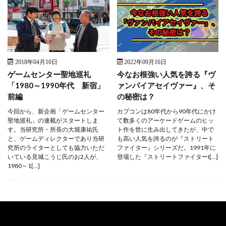
2018年04月10日
2022年09月16日
ゲームセンター聖地巡礼
今なお根強い人気を誇る『ヴ
「1980～1990年代 新宿」
ァンパイアセイヴァー』、そ
前編
の秘密は？
今回から、新企画「ゲームセンター
カプコンは80年代から90年代にかけ
聖地巡礼」の連載がスタートしま
て数多くのアーケードゲームのヒッ
す。当研究所・所長の大堀康祐氏
ト作を世に生み出してきたが、中で
と、ゲームディレクターであり当研
も高い人気を誇るのが『ストリート
究所のライターとしても協力いただ
ファイター』シリーズだ。1991年に
いている見城こうじ氏のお2人が、
登場した『ストリートファイターI[…]
1980～1[…]