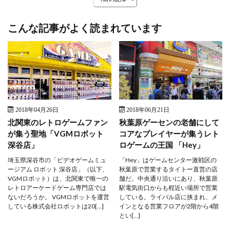
こんな記事がよく読まれています
2018年04月26日
2018年06月21日
北関東のレトロゲームファン
秋葉原ゲーセンの老舗にして
が集う聖地「VGMロボット
コアなプレイヤーが集うレト
深谷店」
ロゲームの王国 「Hey」
埼玉県深谷市の「ビデオゲームミュ
「Hey」はゲームセンター激戦区の
ージアム ロボット 深谷店」（以下、
秋葉原で営業するタイトー直営の店
VGMロボット）は、北関東で唯一の
舗だ。中央通り沿いにあり、秋葉原
レトロアーケードゲーム専門店では
駅電気街口からも程近い場所で営業
ないだろうか。 VGMロボットを運営
している。ライバル店に挟まれ、メ
している株式会社ロボットは20[…]
インとなる営業フロアが2階から4階
とい[…]