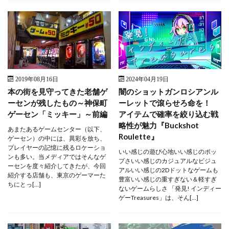
2019年08月16日
2024年04月19日
本の街を見守ってきた老舗ゲ
闇のショットガンロシアンル
ーセンが残したもの～神保町
ーレットで滾らせろ命を！
ゲーセン「ミッキー」～前編
アイテムで確率を絞り込む戦
略性が魅力『Buckshot
あまたあるゲームセンター（以下、
Roulette』
ゲーセン）の中には、異彩を放ち、
プレイヤーの記憶に残るロケーショ
いい感じの遊び心地いい感じのポッ
ンも多い。当メディアではそんなゲ
プさいい感じのカジュアルなビジュ
ーセンを度々紹介してきたが、今回
アルいい感じの2Dドットなゲームも
紹介する店舗も、東京のゲーマーた
豊富いい感じの重すぎない＆軽すぎ
ちにとっ[…]
ないゲームらしさ 「発見! インディー
ゲーTreasures」は、そん[…]