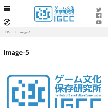
image-5
HOME
image-5