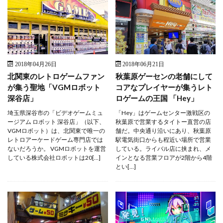
2018年04月26日
2018年06月21日
北関東のレトロゲームファン
秋葉原ゲーセンの老舗にして
が集う聖地「VGMロボット
コアなプレイヤーが集うレト
深谷店」
ロゲームの王国 「Hey」
埼玉県深谷市の「ビデオゲームミュ
「Hey」はゲームセンター激戦区の
ージアム ロボット 深谷店」（以下、
秋葉原で営業するタイトー直営の店
VGMロボット）は、北関東で唯一の
舗だ。中央通り沿いにあり、秋葉原
レトロアーケードゲーム専門店では
駅電気街口からも程近い場所で営業
ないだろうか。 VGMロボットを運営
している。ライバル店に挟まれ、メ
している株式会社ロボットは20[…]
インとなる営業フロアが2階から4階
とい[…]