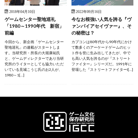
2018年04月10日
2022年09月16日
ゲームセンター聖地巡礼
今なお根強い人気を誇る『ヴ
「1980～1990年代 新宿」
ァンパイアセイヴァー』、そ
前編
の秘密は？
今回から、新企画「ゲームセンター
カプコンは80年代から90年代にかけ
聖地巡礼」の連載がスタートしま
て数多くのアーケードゲームのヒッ
す。当研究所・所長の大堀康祐氏
ト作を世に生み出してきたが、中で
と、ゲームディレクターであり当研
も高い人気を誇るのが『ストリート
究所のライターとしても協力いただ
ファイター』シリーズだ。1991年に
いている見城こうじ氏のお2人が、
登場した『ストリートファイターI[…]
1980～1[…]