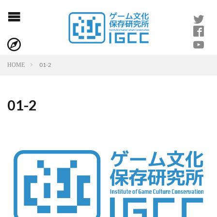
01-2
HOME
01-2