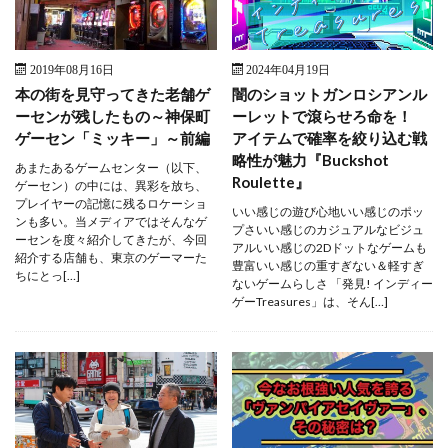
2019年08月16日
2024年04月19日
本の街を見守ってきた老舗ゲ
闇のショットガンロシアンル
ーセンが残したもの～神保町
ーレットで滾らせろ命を！
ゲーセン「ミッキー」～前編
アイテムで確率を絞り込む戦
略性が魅力『Buckshot
あまたあるゲームセンター（以下、
Roulette』
ゲーセン）の中には、異彩を放ち、
プレイヤーの記憶に残るロケーショ
いい感じの遊び心地いい感じのポッ
ンも多い。当メディアではそんなゲ
プさいい感じのカジュアルなビジュ
ーセンを度々紹介してきたが、今回
アルいい感じの2Dドットなゲームも
紹介する店舗も、東京のゲーマーた
豊富いい感じの重すぎない＆軽すぎ
ちにとっ[…]
ないゲームらしさ 「発見! インディー
ゲーTreasures」は、そん[…]