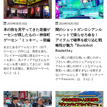
2019年08月16日
2024年04月19日
本の街を見守ってきた老舗ゲ
闇のショットガンロシアンル
ーセンが残したもの～神保町
ーレットで滾らせろ命を！
ゲーセン「ミッキー」～前編
アイテムで確率を絞り込む戦
略性が魅力『Buckshot
あまたあるゲームセンター（以下、
Roulette』
ゲーセン）の中には、異彩を放ち、
プレイヤーの記憶に残るロケーショ
いい感じの遊び心地いい感じのポッ
ンも多い。当メディアではそんなゲ
プさいい感じのカジュアルなビジュ
ーセンを度々紹介してきたが、今回
アルいい感じの2Dドットなゲームも
紹介する店舗も、東京のゲーマーた
豊富いい感じの重すぎない＆軽すぎ
ちにとっ[…]
ないゲームらしさ 「発見! インディー
ゲーTreasures」は、そん[…]