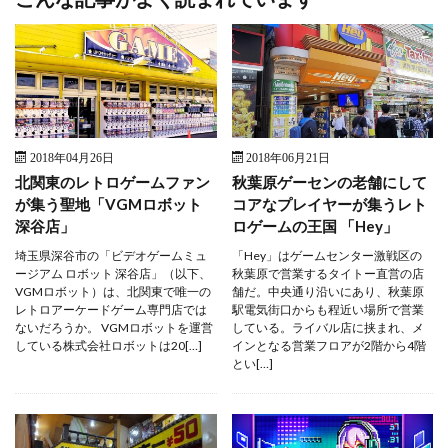
2018年04月26日
2018年06月21日
北関東のレトロゲームファン
秋葉原ゲーセンの老舗にして
が集う聖地「VGMロボット
コアなプレイヤーが集うレト
深谷店」
ロゲームの王国 「Hey」
埼玉県深谷市の「ビデオゲームミュ
「Hey」はゲームセンター激戦区の
ージアム ロボット 深谷店」（以下、
秋葉原で営業するタイトー直営の店
VGMロボット）は、北関東で唯一の
舗だ。中央通り沿いにあり、秋葉原
レトロアーケードゲーム専門店では
駅電気街口からも程近い場所で営業
ないだろうか。 VGMロボットを運営
している。ライバル店に挟まれ、メ
している株式会社ロボットは20[…]
インとなる営業フロアが2階から4階
とい[…]