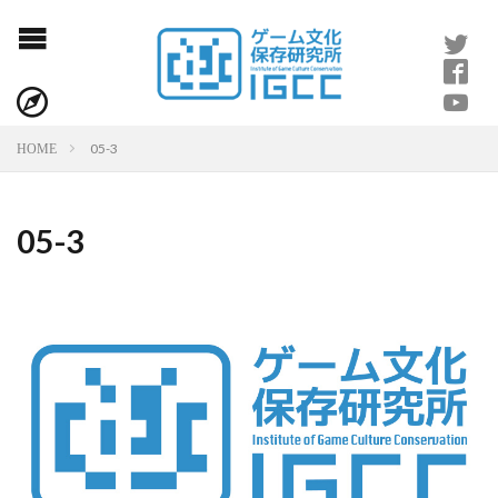
05-3
HOME
05-3