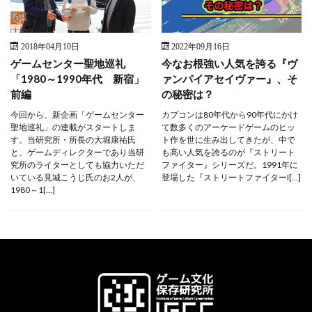
2018年04月10日
2022年09月16日
ゲームセンター聖地巡礼
今なお根強い人気を誇る『ヴ
「1980～1990年代 新宿」
ァンパイアセイヴァー』、そ
前編
の秘密は？
今回から、新企画「ゲームセンター
カプコンは80年代から90年代にかけ
聖地巡礼」の連載がスタートしま
て数多くのアーケードゲームのヒッ
す。当研究所・所長の大堀康祐氏
ト作を世に生み出してきたが、中で
と、ゲームディレクターであり当研
も高い人気を誇るのが『ストリート
究所のライターとしても協力いただ
ファイター』シリーズだ。1991年に
いている見城こうじ氏のお2人が、
登場した『ストリートファイターI[…]
1980～1[…]