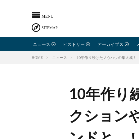
ニュース
ヒストリー
アーカイブス
10年作り続けたノウハウの集大成！ 
HOME
ニュース
10年作
クション
ンドと、