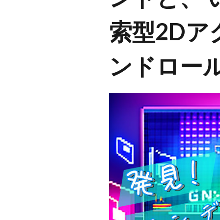
索型2Dアク
ンドロー