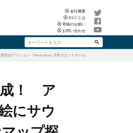
会社概要
IGCCとは
寄稿のお願い
お問い合わせ
2Dアクション『Momodora: 月影のエンドロール』
大成！ ア
絵にサウ
なマップ探