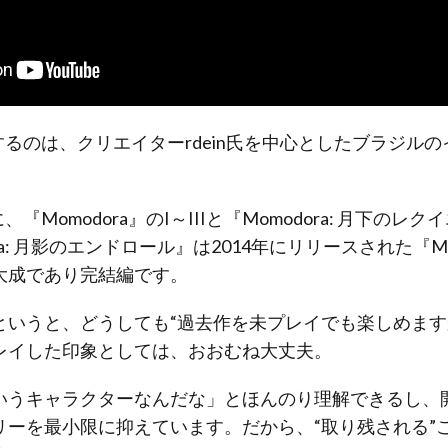
発するのは、クリエイターrdein氏を中心としたブラジ
、『Momodora』のI～IIIと『Momodora: 月下の
a: 月影のエンドロール』は2014年にリリースされた『Momo
大成であり完結編です。
というと、どうしても“過去作を未プレイでも楽しめます
レイした印象としては、おおむね大丈夫。
いうキャラクターなんだな」とほんのり理解できるし、
リーを最小限に抑えています。だから、“取り残される”