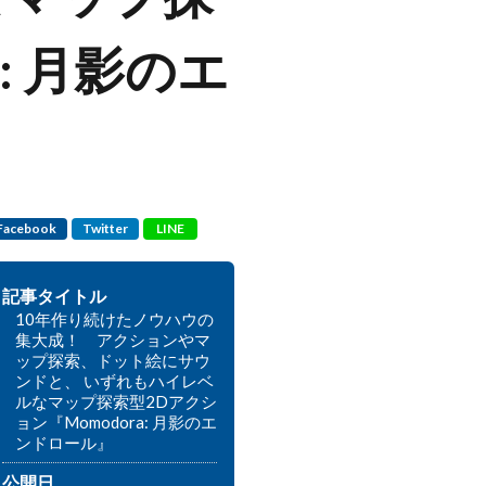
: 月影のエ
Facebook
Twitter
LINE
記事タイトル
10年作り続けたノウハウの
集大成！ アクションやマ
ップ探索、ドット絵にサウ
ンドと、 いずれもハイレベ
ルなマップ探索型2Dアクシ
ョン『Momodora: 月影のエ
ンドロール』
公開日