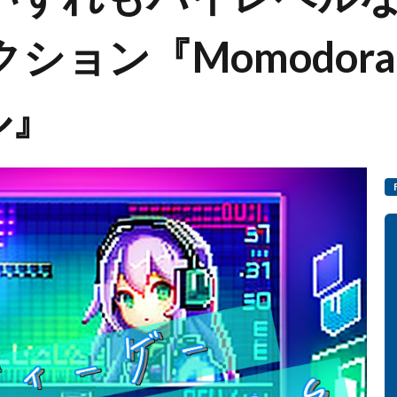
ション『Momodora
ル』