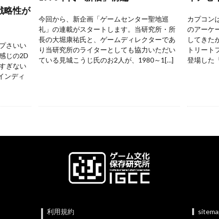
戦略性が
今回から、新企画「ゲームセンター聖地巡
カプコンは
礼」の連載がスタートします。当研究所・所
のアーケ
長の大堀康祐氏と、ゲームディレクターであ
してきた
プさいい
り当研究所のライターとしても協力いただい
トリートフ
感じの2D
ている見城こうじ氏のお2人が、1980～1[…]
登場した『
すぎない
 インディ
利用規約
sitem