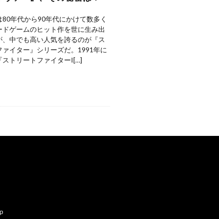
80年代から90年代にかけて数多く
ードゲームのヒット作を世に生み出
が、中でも高い人気を誇るのが『ス
ァイター』シリーズだ。1991年に
ストリートファイターI[…]
ap