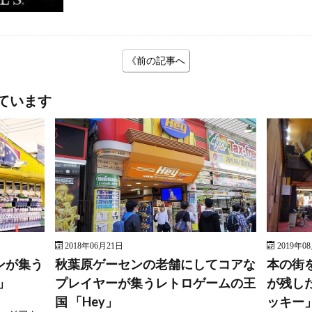
《前の記事へ
ています
2018年06月21日
2019年0
ンが集う
秋葉原ゲーセンの老舗にしてコアな
本の街
」
プレイヤーが集うレトロゲームの王
が残し
国 「Hey」
ッキー