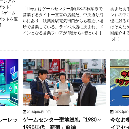
ージアム
ボット）
「Hey」はゲームセンター激戦区の秋葉原で
あまたあ
ドゲーム
営業するタイトー直営の店舗だ。中央通り沿
ン）の中
ボットを運
いにあり、秋葉原駅電気街口からも程近い場
憶に残る
]
所で営業している。ライバル店に挟まれ、メ
はそんな
インとなる営業フロアが2階から4階とい[…]
回紹介す
っ[…]
2018年04月10日
2022年0
ルーレッ
ゲームセンター聖地巡礼「1980～
今なお
1990年代 新宿」前編
イアセ