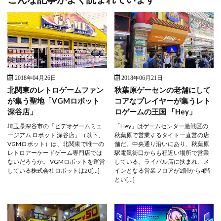
2018年04月26日
2018年06月21日
北関東のレトロゲームファン
秋葉原ゲーセンの老舗にして
が集う聖地「VGMロボット
コアなプレイヤーが集うレト
深谷店」
ロゲームの王国 「Hey」
埼玉県深谷市の「ビデオゲームミュ
「Hey」はゲームセンター激戦区の
ージアム ロボット 深谷店」（以下、
秋葉原で営業するタイトー直営の店
VGMロボット）は、北関東で唯一の
舗だ。中央通り沿いにあり、秋葉原
レトロアーケードゲーム専門店では
駅電気街口からも程近い場所で営業
ないだろうか。 VGMロボットを運営
している。ライバル店に挟まれ、メ
している株式会社ロボットは20[…]
インとなる営業フロアが2階から4階
とい[…]