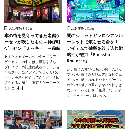
2019年08月16日
2024年04月19日
本の街を見守ってきた老舗ゲ
闇のショットガンロシアンル
ーセンが残したもの～神保町
ーレットで滾らせろ命を！
ゲーセン「ミッキー」～前編
アイテムで確率を絞り込む戦
略性が魅力『Buckshot
あまたあるゲームセンター（以下、
Roulette』
ゲーセン）の中には、異彩を放ち、
プレイヤーの記憶に残るロケーショ
いい感じの遊び心地いい感じのポッ
ンも多い。当メディアではそんなゲ
プさいい感じのカジュアルなビジュ
ーセンを度々紹介してきたが、今回
アルいい感じの2Dドットなゲームも
紹介する店舗も、東京のゲーマーた
豊富いい感じの重すぎない＆軽すぎ
ちにとっ[…]
ないゲームらしさ 「発見! インディー
ゲーTreasures」は、そん[…]