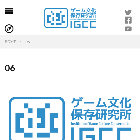
06
HOME
06