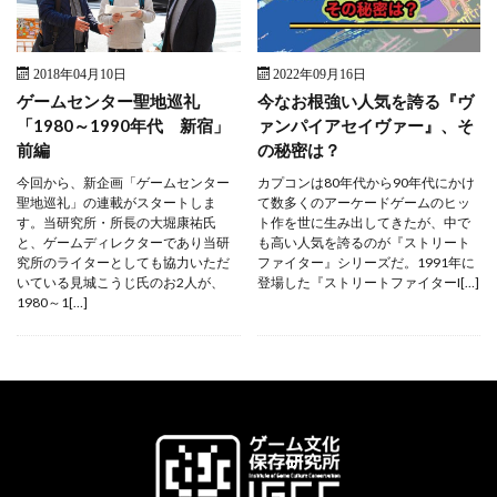
2018年04月10日
2022年09月16日
ゲームセンター聖地巡礼
今なお根強い人気を誇る『ヴ
「1980～1990年代 新宿」
ァンパイアセイヴァー』、そ
前編
の秘密は？
今回から、新企画「ゲームセンター
カプコンは80年代から90年代にかけ
聖地巡礼」の連載がスタートしま
て数多くのアーケードゲームのヒッ
す。当研究所・所長の大堀康祐氏
ト作を世に生み出してきたが、中で
と、ゲームディレクターであり当研
も高い人気を誇るのが『ストリート
究所のライターとしても協力いただ
ファイター』シリーズだ。1991年に
いている見城こうじ氏のお2人が、
登場した『ストリートファイターI[…]
1980～1[…]