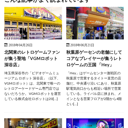
2018年04月26日
2018年06月21日
北関東のレトロゲームファン
秋葉原ゲーセンの老舗にして
が集う聖地「VGMロボット
コアなプレイヤーが集うレト
深谷店」
ロゲームの王国 「Hey」
埼玉県深谷市の「ビデオゲームミュ
「Hey」はゲームセンター激戦区の
ージアム ロボット 深谷店」（以下、
秋葉原で営業するタイトー直営の店
VGMロボット）は、北関東で唯一の
舗だ。中央通り沿いにあり、秋葉原
レトロアーケードゲーム専門店では
駅電気街口からも程近い場所で営業
ないだろうか。 VGMロボットを運営
している。ライバル店に挟まれ、メ
している株式会社ロボットは20[…]
インとなる営業フロアが2階から4階
とい[…]