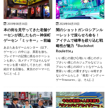
2019年08月16日
2024年04月19日
本の街を見守ってきた老舗ゲ
闇のショットガンロシアンル
ーセンが残したもの～神保町
ーレットで滾らせろ命を！
ゲーセン「ミッキー」～前編
アイテムで確率を絞り込む戦
略性が魅力『Buckshot
あまたあるゲームセンター（以下、
Roulette』
ゲーセン）の中には、異彩を放ち、
プレイヤーの記憶に残るロケーショ
いい感じの遊び心地いい感じのポッ
ンも多い。当メディアではそんなゲ
プさいい感じのカジュアルなビジュ
ーセンを度々紹介してきたが、今回
アルいい感じの2Dドットなゲームも
紹介する店舗も、東京のゲーマーた
豊富いい感じの重すぎない＆軽すぎ
ちにとっ[…]
ないゲームらしさ 「発見! インディー
ゲーTreasures」は、そん[…]