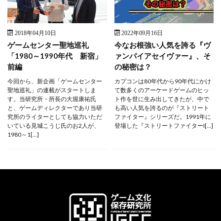
2018年04月10日
2022年09月16日
ゲームセンター聖地巡礼
今なお根強い人気を誇る『ヴ
「1980～1990年代 新宿」
ァンパイアセイヴァー』、そ
前編
の秘密は？
今回から、新企画「ゲームセンター
カプコンは80年代から90年代にかけ
聖地巡礼」の連載がスタートしま
て数多くのアーケードゲームのヒッ
す。当研究所・所長の大堀康祐氏
ト作を世に生み出してきたが、中で
と、ゲームディレクターであり当研
も高い人気を誇るのが『ストリート
究所のライターとしても協力いただ
ファイター』シリーズだ。1991年に
いている見城こうじ氏のお2人が、
登場した『ストリートファイターI[…]
1980～1[…]