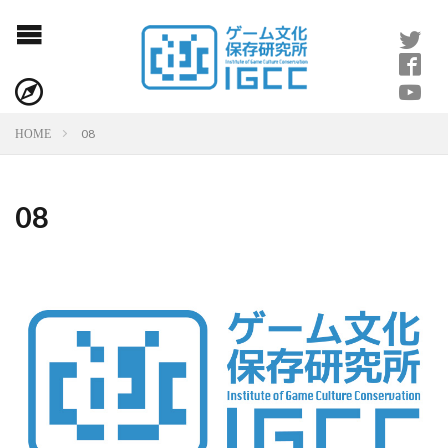
08
HOME
08