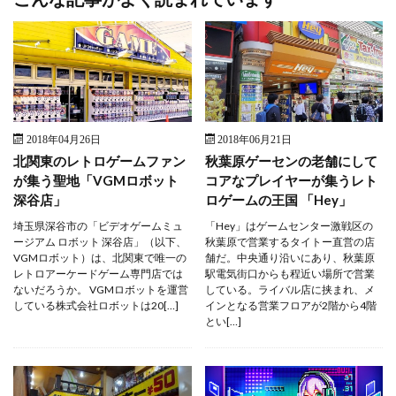
2018年04月26日
2018年06月21日
北関東のレトロゲームファン
秋葉原ゲーセンの老舗にして
が集う聖地「VGMロボット
コアなプレイヤーが集うレト
深谷店」
ロゲームの王国 「Hey」
埼玉県深谷市の「ビデオゲームミュ
「Hey」はゲームセンター激戦区の
ージアム ロボット 深谷店」（以下、
秋葉原で営業するタイトー直営の店
VGMロボット）は、北関東で唯一の
舗だ。中央通り沿いにあり、秋葉原
レトロアーケードゲーム専門店では
駅電気街口からも程近い場所で営業
ないだろうか。 VGMロボットを運営
している。ライバル店に挟まれ、メ
している株式会社ロボットは20[…]
インとなる営業フロアが2階から4階
とい[…]