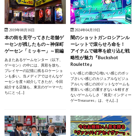
2019年08月16日
2024年04月19日
本の街を見守ってきた老舗ゲ
闇のショットガンロシアンル
ーセンが残したもの～神保町
ーレットで滾らせろ命を！
ゲーセン「ミッキー」～前編
アイテムで確率を絞り込む戦
略性が魅力『Buckshot
あまたあるゲームセンター（以下、
Roulette』
ゲーセン）の中には、異彩を放ち、
プレイヤーの記憶に残るロケーショ
いい感じの遊び心地いい感じのポッ
ンも多い。当メディアではそんなゲ
プさいい感じのカジュアルなビジュ
ーセンを度々紹介してきたが、今回
アルいい感じの2Dドットなゲームも
紹介する店舗も、東京のゲーマーた
豊富いい感じの重すぎない＆軽すぎ
ちにとっ[…]
ないゲームらしさ 「発見! インディー
ゲーTreasures」は、そん[…]