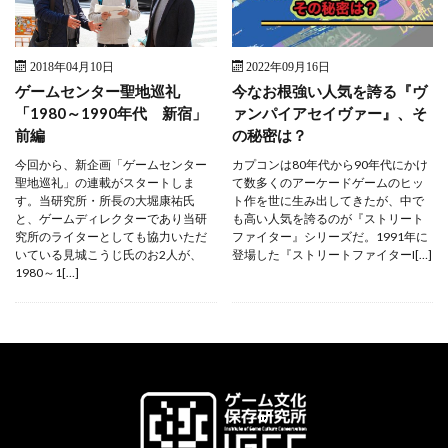
2018年04月10日
2022年09月16日
ゲームセンター聖地巡礼
今なお根強い人気を誇る『ヴ
「1980～1990年代 新宿」
ァンパイアセイヴァー』、そ
前編
の秘密は？
今回から、新企画「ゲームセンター
カプコンは80年代から90年代にかけ
聖地巡礼」の連載がスタートしま
て数多くのアーケードゲームのヒッ
す。当研究所・所長の大堀康祐氏
ト作を世に生み出してきたが、中で
と、ゲームディレクターであり当研
も高い人気を誇るのが『ストリート
究所のライターとしても協力いただ
ファイター』シリーズだ。1991年に
いている見城こうじ氏のお2人が、
登場した『ストリートファイターI[…]
1980～1[…]