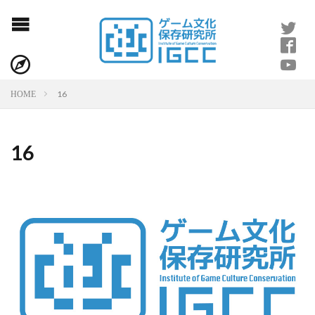
16
HOME
16